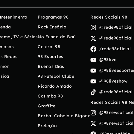
tretenimento
Programas 98
Redes Sociais 98
enda
Rock Insônia
@rede98oficial
nema, TV e Séries
No Fundo do Baú
@rede98oficial
mosos
Central 98
/rede98oficial
s Redes
98 Esportes
@98live
umor
Buenos Días
@98liveesporte
sica
98 Futebol Clube
@98liveshow
Ricardo Amado
@rede98oficial
Catimba 98
Redes Sociais 98 N
Graffite
@98newsoficial
Barba, Cabelo e Bigode
@98newsoficial
Preleção