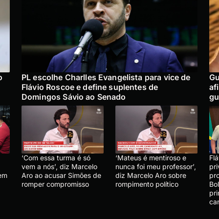
o
PL escolhe Charlles Evangelista para vice de
Gu
Flávio Roscoe e define suplentes de
af
Domingos Sávio ao Senado
gu
‘Com essa turma é só
‘Mateus é mentiroso e
Fl
vem a nós’, diz Marcelo
nunca foi meu professor’,
pr
 em
Aro ao acusar Simões de
diz Marcelo Aro sobre
pr
romper compromisso
rompimento político
Bol
pr
ca