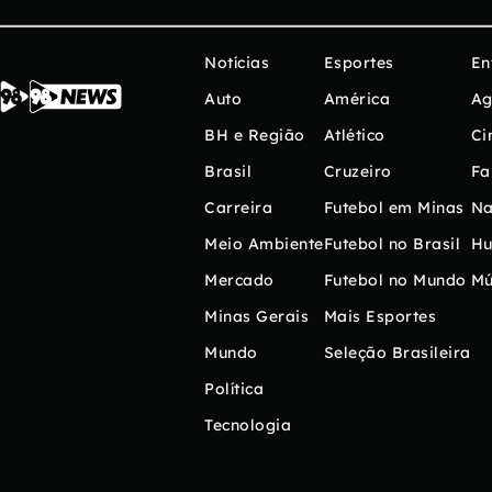
Notícias
Esportes
En
Auto
América
Ag
BH e Região
Atlético
Ci
Brasil
Cruzeiro
Fa
Carreira
Futebol em Minas
Na
Meio Ambiente
Futebol no Brasil
H
Mercado
Futebol no Mundo
Mú
Minas Gerais
Mais Esportes
Mundo
Seleção Brasileira
Política
Tecnologia