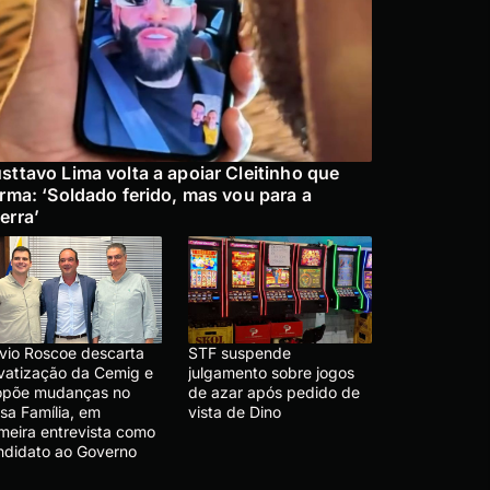
sttavo Lima volta a apoiar Cleitinho que
irma: ‘Soldado ferido, mas vou para a
erra’
ávio Roscoe descarta
STF suspende
ivatização da Cemig e
julgamento sobre jogos
opõe mudanças no
de azar após pedido de
sa Família, em
vista de Dino
imeira entrevista como
ndidato ao Governo