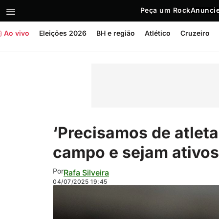
Peça um Rock
Anuncie
Ao vivo
Eleições 2026
BH e região
Atlético
Cruzeiro
‘Precisamos de atlet
campo e sejam ativos 
Por
Rafa Silveira
04/07/2025
19:45