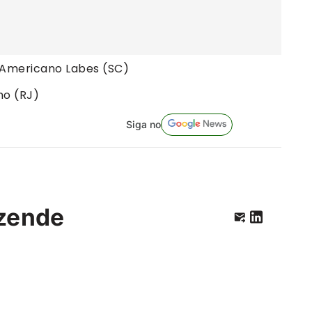
o Americano Labes (SC)
ho (RJ)
Siga no
zende