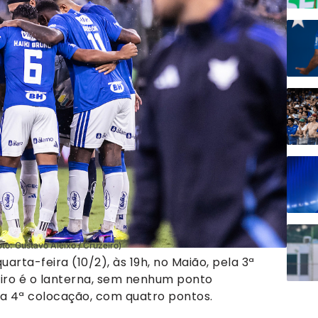
oto: Gustavo Aleixo / Cruzeiro)
arta-feira (10/2), às 19h, no Maião, pela 3ª
iro é o lanterna, sem nenhum ponto
 a 4ª colocação, com quatro pontos.