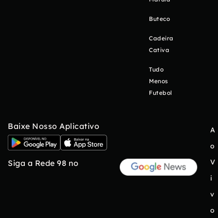
Buteco
Cadeira
Cativa
Tudo
Menos
Futebol
Baixe Nosso Aplicativo
A
o
V
Siga a Rede 98 no
i
v
o