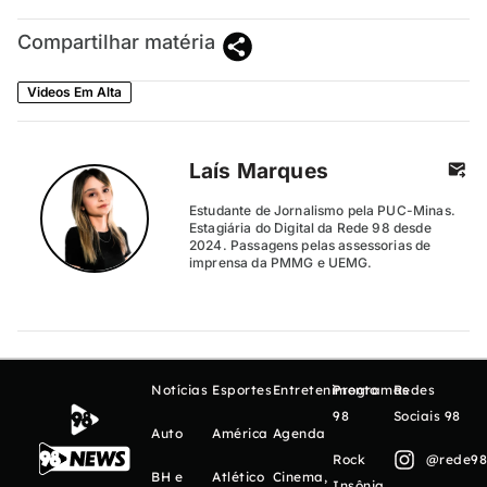
Compartilhar matéria
Videos Em Alta
Laís Marques
Estudante de Jornalismo pela PUC-Minas.
Estagiária do Digital da Rede 98 desde
2024. Passagens pelas assessorias de
imprensa da PMMG e UEMG.
Notícias
Esportes
Entretenimento
Programas
Redes
98
Sociais 98
Auto
América
Agenda
Rock
@rede98o
BH e
Atlético
Cinema,
Insônia