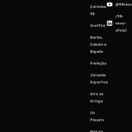
@98newso
Catimba
98
/98-
news-
Graffite
oficial
Barba,
Cabelo e
Bigode
Preleção
Jornada
Esportiva
Giro na
Gringa
Os
Players
Matula