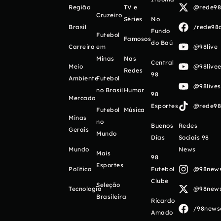
Região
TV e
@rede98o
Cruzeiro
Séries
No
Brasil
/rede98o
Fundo
Futebol
Famosos
do Baú
Carreira
em
@98live
Minas
Nas
Central
Meio
@98livee
Redes
98
Ambiente
Futebol
@98live
no Brasil
Humor
98
Mercado
Esportes
@rede98o
Futebol
Música
Minas
no
Buenos
Redes
Gerais
Mundo
Días
Sociais 98
Mundo
News
Mais
98
Esportes
Política
Futebol
@98newso
Clube
Seleção
Tecnologia
@98newso
Brasileira
Ricardo
/98newso
Amado