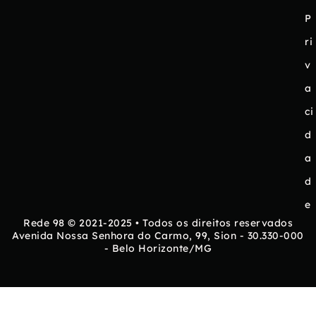
P
ri
v
a
ci
d
a
d
e
Rede 98 © 2021-2025 • Todos os direitos reservados
Avenida Nossa Senhora do Carmo, 99, Sion - 30.330-000
- Belo Horizonte/MG