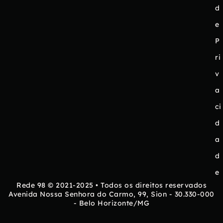
d
e
P
ri
v
a
ci
d
a
d
e
Rede 98 © 2021-2025 • Todos os direitos reservados
Avenida Nossa Senhora do Carmo, 99, Sion - 30.330-000
- Belo Horizonte/MG