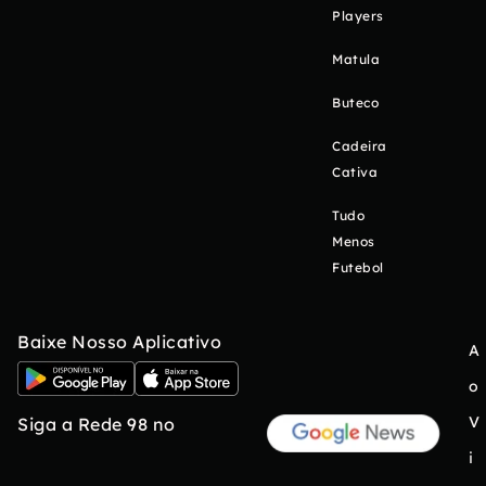
Players
Matula
Buteco
Cadeira
Cativa
Tudo
Menos
Futebol
Baixe Nosso Aplicativo
A
o
V
Siga a Rede 98 no
i