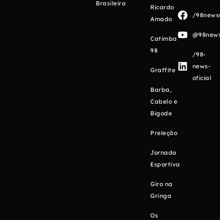
Brasileira
Ricardo
/98newso
Amado
@98newso
Catimba
98
/98-
news-
Graffite
oficial
Barba,
Cabelo e
Bigode
Preleção
Jornada
Esportiva
Giro na
Gringa
Os