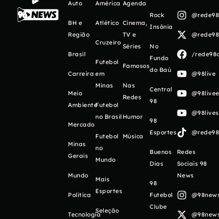
Auto
América
Agenda
Rock
@rede98o
BH e
Atlético
Cinema,
Insônia
Região
TV e
@rede98o
Cruzeiro
Séries
No
Brasil
/rede98o
Fundo
Futebol
Famosos
do Baú
Carreira
em
@98live
Minas
Nas
Central
Meio
@98livee
Redes
98
Ambiente
Futebol
@98live
no Brasil
Humor
98
Mercado
Esportes
@rede98o
Futebol
Música
Minas
no
Buenos
Redes
Gerais
Mundo
Días
Sociais 98
Mundo
News
Mais
98
Esportes
Política
Futebol
@98newso
Clube
Seleção
Tecnologia
@98newso