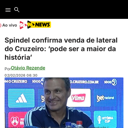
Ao vivo
Spindel confirma venda de lateral
do Cruzeiro: ‘pode ser a maior da
história’
Otávio Rezende
Por
02/02/2026
06:30
Jogador só deixará a Toca da Raposa em agosto (Foto: Reprodução /