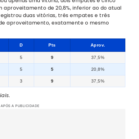
mou apenas uma vitória, dois empates e cinco
m aproveitamento de 20,8%, inferior ao do atual
egistrou duas vitórias, três empates e três
 de aproveitamento, exatamente o mesmo
D
Pts
Aprov.
5
9
37,5%
5
5
20,8%
3
9
37,5%
ais.
 APÓS A PUBLICIDADE