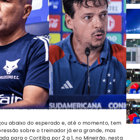
ão sobre Tite; veja o desempenho dos três técnicos nas primeiras oito
çou abaixo do esperado e, até o momento, tem
ressão sobre o treinador já era grande, mas
da para o Coritiba por 2 a 1, no Mineirão, nesta