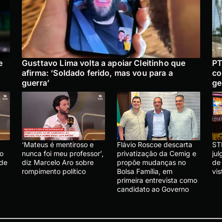
e
Gusttavo Lima volta a apoiar Cleitinho que
PT
afirma: ‘Soldado ferido, mas vou para a
co
guerra’
ge
‘Mateus é mentiroso e
Flávio Roscoe descarta
ST
lo
nunca foi meu professor’,
privatização da Cemig e
ju
 de
diz Marcelo Aro sobre
propõe mudanças no
de
rompimento político
Bolsa Família, em
vis
primeira entrevista como
candidato ao Governo