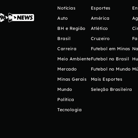
Notícias
Esportes
En
Auto
América
Ag
BH e Região
Atlético
Ci
Brasil
Cruzeiro
Fa
Carreira
Futebol em Minas
Na
Meio Ambiente
Futebol no Brasil
H
Mercado
Futebol no Mundo
Mú
Minas Gerais
Mais Esportes
Mundo
Seleção Brasileira
Política
Tecnologia