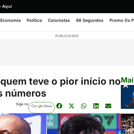
 Aqui
Economia
Política
Colunistas
98 Segundos
Promo Os P
PUBLICIDADE
 quem teve o pior início no
Mai
s números
Siga no