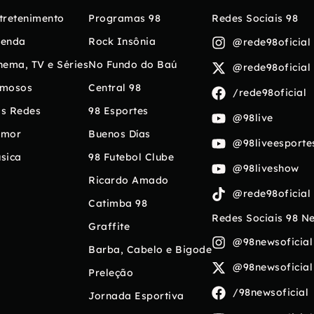
tretenimento
Programas 98
Redes Sociais 98
enda
Rock Insônia
@rede98oficial
nema, TV e Séries
No Fundo do Baú
@rede98oficial
mosos
Central 98
/rede98oficial
s Redes
98 Esportes
@98live
umor
Buenos Días
@98liveesporte
sica
98 Futebol Clube
@98liveshow
Ricardo Amado
@rede98oficial
Catimba 98
Redes Sociais 98 N
Graffite
@98newsoficial
Barba, Cabelo e Bigode
@98newsoficial
Preleção
/98newsoficial
Jornada Esportiva