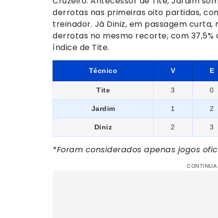
Cruzeiro. Antecessor de Tite, Jardim so
derrotas nas primeiras oito partidas, co
treinador. Já Diniz, em passagem curta, r
derrotas no mesmo recorte, com 37,5%
índice de Tite.
Técnico
V
E
Tite
3
0
Jardim
1
2
Diniz
2
3
*Foram considerados apenas jogos ofici
CONTINUA