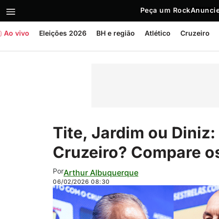
Peça um Rock
Anuncie
Ao vivo
Eleições 2026
BH e região
Atlético
Cruzeiro
Tite, Jardim ou Diniz:
Cruzeiro? Compare o
Por
Arthur Albuquerque
06/02/2026
08:30