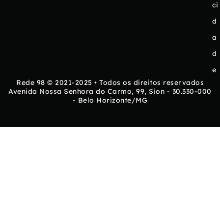
ci
d
a
d
e
Rede 98 © 2021-2025 • Todos os direitos reservados
Avenida Nossa Senhora do Carmo, 99, Sion - 30.330-000
- Belo Horizonte/MG