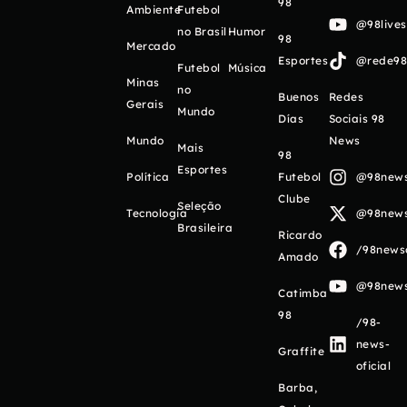
98
Ambiente
Futebol
@98live
no Brasil
Humor
98
Mercado
Esportes
@rede98o
Futebol
Música
Minas
no
Buenos
Redes
Gerais
Mundo
Días
Sociais 98
Mundo
News
Mais
98
Esportes
Política
Futebol
@98newso
Clube
Seleção
Tecnologia
@98newso
Brasileira
Ricardo
/98newso
Amado
@98newso
Catimba
98
/98-
news-
Graffite
oficial
Barba,