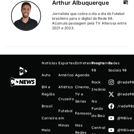
Arthur Albuquerque
Jornalista que cobre o dia a dia do futebol
brasileiro para o digital da Rede 98.
Acumula passagem pela TV Alterosa entre
2021 e 2023.
Notícias
Esportes
Entretenimento
Programas
Redes
98
Sociais 98
Auto
América
Agenda
Rock
@rede98o
BH e
Atlético
Cinema,
Insônia
Região
TV e
@rede98o
Cruzeiro
Séries
No
Brasil
/rede98o
Fundo
Futebol
Famosos
do Baú
Carreira
em
@98live
Minas
Nas
Central
Meio
@98livee
Redes