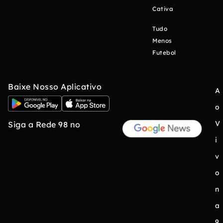
Cativa
Tudo
Menos
Futebol
Baixe Nosso Aplicativo
A
o
V
Siga a Rede 98 no
i
v
o
n
a
9