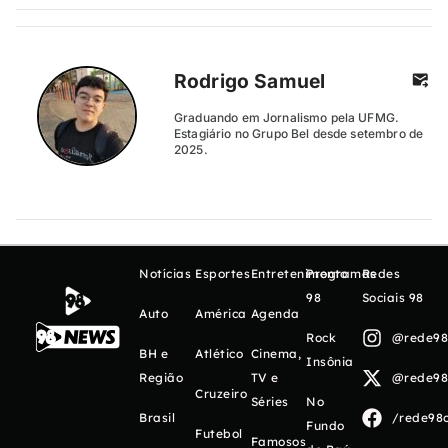
Rodrigo Samuel
Graduando em Jornalismo pela UFMG.
Estagiário no Grupo Bel desde setembro de
2025.
Notícias
Esportes
Entretenimento
Programas
Redes
98
Sociais 98
Auto
América
Agenda
Rock
@rede98o
BH e
Atlético
Cinema,
Insônia
Região
TV e
@rede98o
Cruzeiro
Séries
No
Brasil
/rede98o
Fundo
Futebol
Famosos