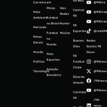
do Baú
Carreira
em
@98live
Minas
Nas
Central
Meio
@98livee
Redes
98
Ambiente
Futebol
@98live
no Brasil
Humor
98
Mercado
Esportes
@rede98o
Futebol
Música
Minas
no
Buenos
Redes
Gerais
Mundo
Días
Sociais 98
Mundo
News
Mais
98
Esportes
Política
Futebol
@98newso
Clube
Seleção
Tecnologia
@98newso
Brasileira
Ricardo
/98newso
Amado
@98newso
Catimba
98
/98-
news-