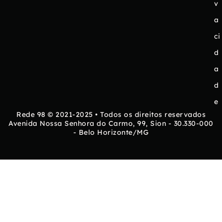
v
a
ci
d
a
d
e
Rede 98 © 2021-2025 • Todos os direitos reservados
Avenida Nossa Senhora do Carmo, 99, Sion - 30.330-000
- Belo Horizonte/MG