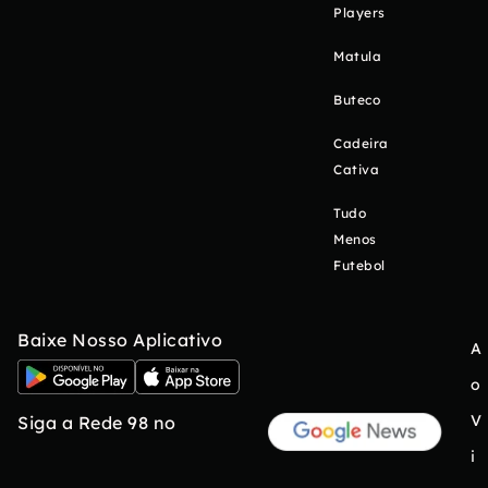
Players
Matula
Buteco
Cadeira
Cativa
Tudo
Menos
Futebol
Baixe Nosso Aplicativo
A
o
V
Siga a Rede 98 no
i