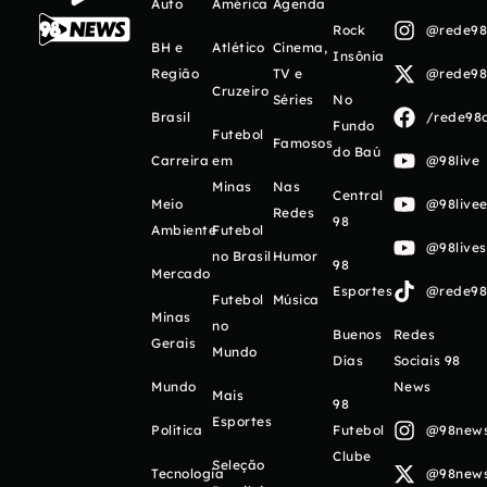
Auto
América
Agenda
Rock
@rede98o
BH e
Atlético
Cinema,
Insônia
Região
TV e
@rede98o
Cruzeiro
Séries
No
Brasil
/rede98o
Fundo
Futebol
Famosos
do Baú
Carreira
em
@98live
Minas
Nas
Central
Meio
@98livee
Redes
98
Ambiente
Futebol
@98live
no Brasil
Humor
98
Mercado
Esportes
@rede98o
Futebol
Música
Minas
no
Buenos
Redes
Gerais
Mundo
Días
Sociais 98
Mundo
News
Mais
98
Esportes
Política
Futebol
@98newso
Clube
Seleção
Tecnologia
@98newso