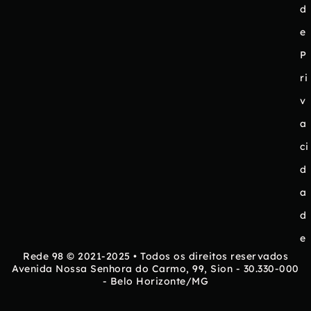
d
e
P
ri
v
a
ci
d
a
d
e
Rede 98 © 2021-2025 • Todos os direitos reservados
Avenida Nossa Senhora do Carmo, 99, Sion - 30.330-000
- Belo Horizonte/MG