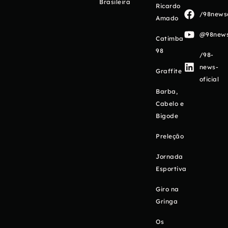
Brasileira
Ricardo
/98newso
Amado
@98newso
Catimba
98
/98-
news-
Graffite
oficial
Barba,
Cabelo e
Bigode
Preleção
Jornada
Esportiva
Giro na
Gringa
Os