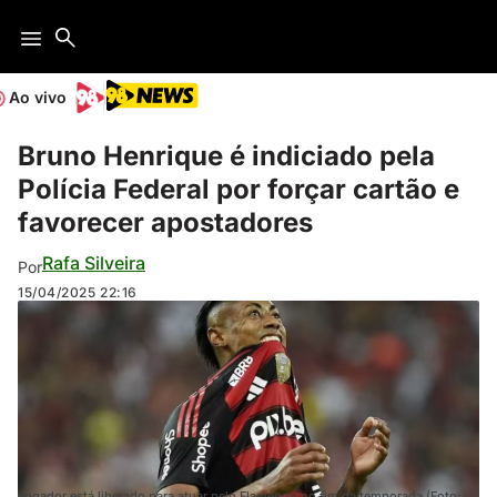
Ao vivo
Bruno Henrique é indiciado pela
Polícia Federal por forçar cartão e
favorecer apostadores
Rafa Silveira
Por
15/04/2025
22:16
Jogador está liberado para atuar pelo Flamengo no fim da temporada (Foto: