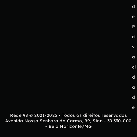
d
e
P
ri
v
a
ci
d
a
d
e
Rede 98 © 2021-2025 • Todos os direitos reservados
Avenida Nossa Senhora do Carmo, 99, Sion - 30.330-000
- Belo Horizonte/MG