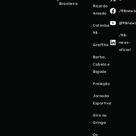
Brasileira
Ricardo
/98newso
Amado
@98newso
Catimba
98
/98-
news-
Graffite
oficial
Barba,
Cabelo e
Bigode
Preleção
Jornada
Esportiva
Giro na
Gringa
Os