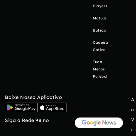
Players
Matula
Buteco
Cadeira
Cativa
Tudo
Menos
Futebol
Baixe Nosso Aplicativo
A
o
V
Siga a Rede 98 no
i