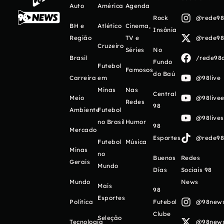
Auto
América
Agenda
Rock
@rede98o
BH e
Atlético
Cinema,
Insônia
Região
TV e
@rede98o
Cruzeiro
Séries
No
Brasil
/rede98o
Fundo
Futebol
Famosos
do Baú
Carreira
em
@98live
Minas
Nas
Central
Meio
@98livee
Redes
98
Ambiente
Futebol
@98live
no Brasil
Humor
98
Mercado
Esportes
@rede98o
Futebol
Música
Minas
no
Buenos
Redes
Gerais
Mundo
Días
Sociais 98
Mundo
News
Mais
98
Esportes
Política
Futebol
@98newso
Clube
Seleção
Tecnologia
@98newso