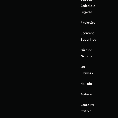
Cabelo e
Bigode
Preleção
Jornada
Esportiva
Giro na
Gringa
Os
Players
Matula
Buteco
Cadeira
Cativa