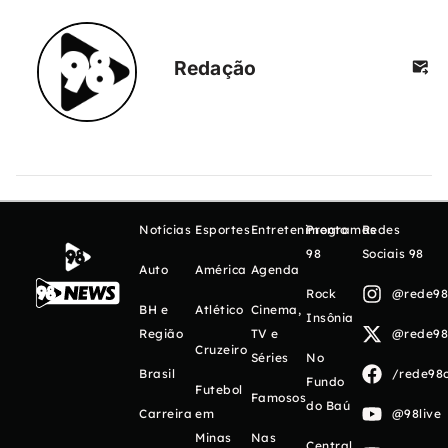
Redação
Notícias
Esportes
Entretenimento
Programas
Redes
98
Sociais 98
Auto
América
Agenda
Rock
@rede98o
BH e
Atlético
Cinema,
Insônia
Região
TV e
@rede98o
Cruzeiro
Séries
No
Brasil
/rede98o
Fundo
Futebol
Famosos
do Baú
Carreira
em
@98live
Minas
Nas
Central