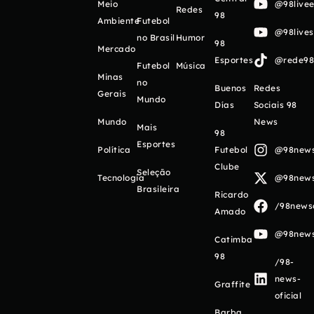
Meio
@98livee
Redes
98
Ambiente
Futebol
@98live
no Brasil
Humor
98
Mercado
Esportes
@rede98o
Futebol
Música
Minas
no
Buenos
Redes
Gerais
Mundo
Días
Sociais 98
Mundo
News
Mais
98
Esportes
Política
Futebol
@98newso
Clube
Seleção
Tecnologia
@98newso
Brasileira
Ricardo
/98newso
Amado
@98newso
Catimba
98
/98-
news-
Graffite
oficial
Barba,