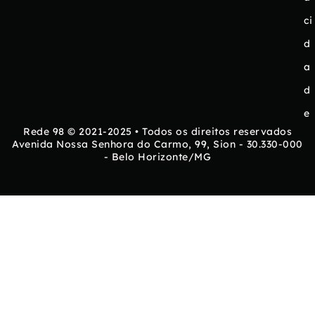
ci
d
a
d
e
Rede 98 © 2021-2025 • Todos os direitos reservados
Avenida Nossa Senhora do Carmo, 99, Sion - 30.330-000
- Belo Horizonte/MG