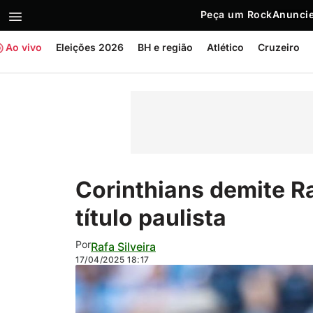
Peça um Rock
Anuncie
Ao vivo
Eleições 2026
BH e região
Atlético
Cruzeiro
Corinthians demite R
título paulista
Por
Rafa Silveira
17/04/2025
18:17