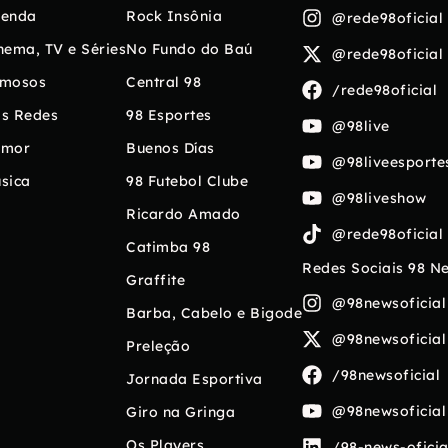
enda
Rock Insônia
@rede98oficial
nema, TV e Séries
No Fundo do Baú
@rede98oficial
mosos
Central 98
/rede98oficial
s Redes
98 Esportes
@98live
umor
Buenos Días
@98liveesporte
sica
98 Futebol Clube
@98liveshow
Ricardo Amado
@rede98oficial
Catimba 98
Redes Sociais 98 N
Graffite
@98newsoficial
Barba, Cabelo e Bigode
@98newsoficial
Preleção
/98newsoficial
Jornada Esportiva
@98newsoficial
Giro na Gringa
Os Players
/98-news-oficia