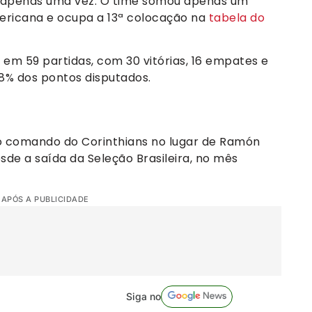
eu apenas uma vez. O time somou apenas um
ricana e ocupa a 13ª colocação na
tabela do
em 59 partidas, com 30 vitórias, 16 empates e
8% dos pontos disputados.
r o comando do Corinthians no lugar de Ramón
de a saída da Seleção Brasileira, no mês
 APÓS A PUBLICIDADE
Siga no