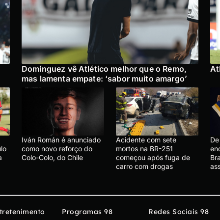
Domínguez vê Atlético melhor que o Remo,
At
mas lamenta empate: ‘sabor muito amargo’
Iván Román é anunciado
Acidente com sete
De 
lo
como novo reforço do
mortos na BR-251
en
a
Colo-Colo, do Chile
começou após fuga de
Bra
carro com drogas
ass
tretenimento
Programas 98
Redes Sociais 98