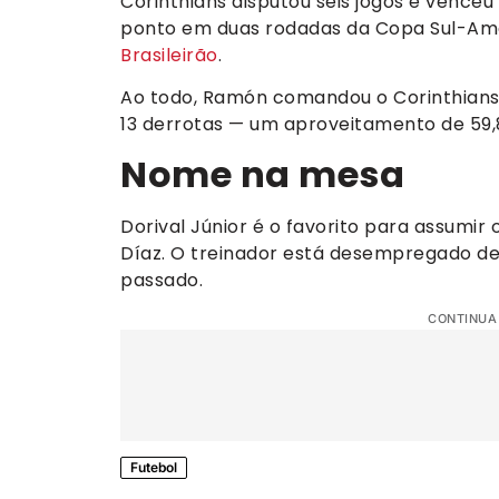
Corinthians disputou seis jogos e venc
ponto em duas rodadas da Copa Sul-Ame
Brasileirão
.
Ao todo, Ramón comandou o Corinthians 
13 derrotas — um aproveitamento de 59,
Nome na mesa
Dorival Júnior é o favorito para assumi
Díaz. O treinador está desempregado des
passado.
CONTINUA
Futebol