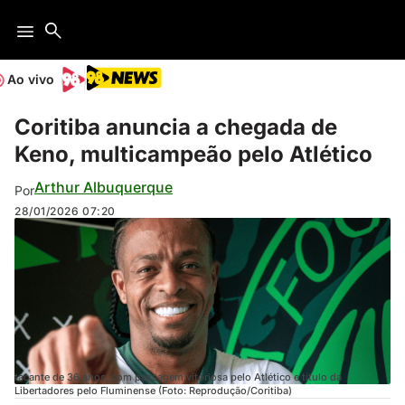
Ao vivo
Coritiba anuncia a chegada de
Keno, multicampeão pelo Atlético
Arthur Albuquerque
Por
28/01/2026
07:20
tacante de 36 anos, com passagem vitoriosa pelo Atlético e título da
Libertadores pelo Fluminense (Foto: Reprodução/Coritiba)