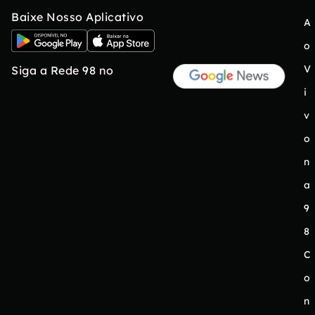
Baixe Nosso Aplicativo
A
o
V
Siga a Rede 98 no
i
v
o
n
a
9
8
C
o
n