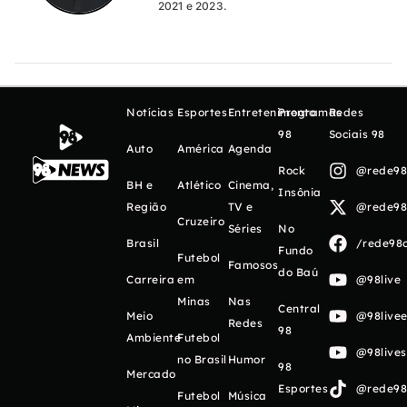
2021 e 2023.
Notícias
Esportes
Entretenimento
Programas
Redes
98
Sociais 98
Auto
América
Agenda
Rock
@rede98o
BH e
Atlético
Cinema,
Insônia
Região
TV e
@rede98o
Cruzeiro
Séries
No
Brasil
/rede98o
Fundo
Futebol
Famosos
do Baú
Carreira
em
@98live
Minas
Nas
Central
Meio
@98livee
Redes
98
Ambiente
Futebol
@98live
no Brasil
Humor
98
Mercado
Esportes
@rede98o
Futebol
Música