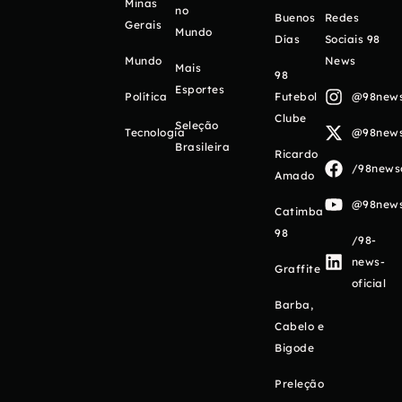
Minas
no
Buenos
Redes
Gerais
Mundo
Días
Sociais 98
Mundo
News
Mais
98
Esportes
Política
Futebol
@98newso
Clube
Seleção
Tecnologia
@98newso
Brasileira
Ricardo
/98newso
Amado
@98newso
Catimba
98
/98-
news-
Graffite
oficial
Barba,
Cabelo e
Bigode
Preleção