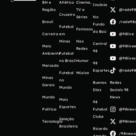
BH e
Atlético
Cinema,
Insônia
Região
TV e
@rede98o
Cruzeiro
Séries
No
Brasil
/rede98o
Fundo
Futebol
Famosos
do Baú
Carreira
em
@98live
Minas
Nas
Central
Meio
@98livee
Redes
98
Ambiente
Futebol
@98live
no Brasil
Humor
98
Mercado
Esportes
@rede98o
Futebol
Música
Minas
no
Buenos
Redes
Gerais
Mundo
Días
Sociais 98
Mundo
News
Mais
98
Esportes
Política
Futebol
@98newso
Clube
Seleção
Tecnologia
@98newso
Brasileira
Ricardo
/98newso
Amado