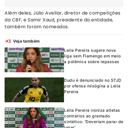
Além deles, Júlio Avellar, diretor de competições
da CBF, e Samir Xaud, presidente da entidade,
também foram nomeados.
Veja também
Leila Pereira sugere nova
liga sem Flamengo em meio
a polêmica sobre repasses
Dudu é denunciado no STJD
por ofensa misógina a Leila
Pereira
Leila Pereira ironiza atletas
contrários ao gramado
sintético: ‘Deveriam parar de
jogar’