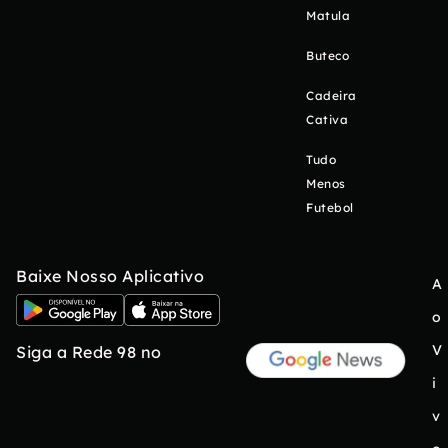
Matula
Buteco
Cadeira
Cativa
Tudo
Menos
Futebol
Baixe Nosso Aplicativo
A
o
V
Siga a Rede 98 no
i
v