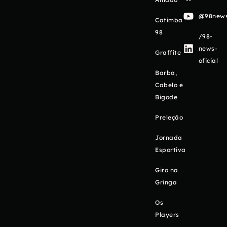
@98newso
Catimba
98
/98-
news-
Graffite
oficial
Barba,
Cabelo e
Bigode
Preleção
Jornada
Esportiva
Giro na
Gringa
Os
Players