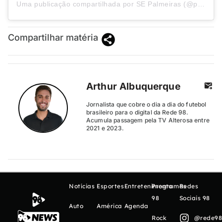
Uma publicação compartilhada por SE Palmeiras (@palmeiras)
Compartilhar matéria
Arthur Albuquerque
Jornalista que cobre o dia a dia do futebol
brasileiro para o digital da Rede 98.
Acumula passagem pela TV Alterosa entre
2021 e 2023.
Notícias
Esportes
Entretenimento
Programas
Redes
98
Sociais 98
Auto
América
Agenda
Rock
@rede98o