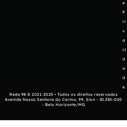
e
P
ri
v
a
ci
d
a
d
e
Rede 98 © 2021-2025 • Todos os direitos reservados
Avenida Nossa Senhora do Carmo, 99, Sion - 30.330-000
- Belo Horizonte/MG