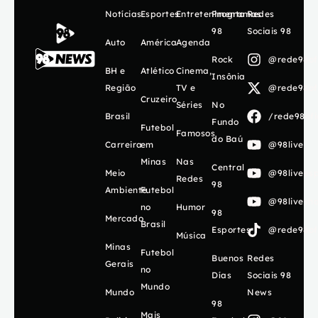
Notícias
Esportes
Entretenimento
Programas
Redes
98
Sociais 98
Auto
América
Agenda
Rock
@rede98ofi
BH e
Atlético
Cinema,
Insônia
Região
TV e
@rede98ofi
Cruzeiro
Séries
No
Brasil
/rede98ofi
Fundo
Futebol
Famosos
do Baú
Carreira
em
@98live
Minas
Nas
Central
Meio
@98livees
Redes
98
Ambiente
Futebol
@98livesh
no
Humor
98
Mercado
Brasil
Esportes
@rede98ofi
Música
Minas
Futebol
Buenos
Redes
Gerais
no
Días
Sociais 98
Mundo
Mundo
News
98
Mais