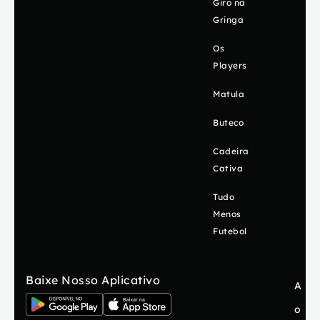
Giro na
Gringa
Os
Players
Matula
Buteco
Cadeira
Cativa
Tudo
Menos
Futebol
Baixe Nosso Aplicativo
A
o