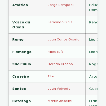
Atlético
Jorge Sampaoli
Eduardo
Domíngu
Vasco da
Fernando Diniz
Renato 
Gama
Remo
Juan Carlos Osorio
Léo Con
Flamengo
Filipe Luís
Leonard
São Paulo
Hernán Crespo
Roger M
Cruzeiro
Tite
Artur Jo
Santos
Juan Vojvoda
Cuca
Botafogo
Martín Anselmi
Franclim
Carvalh