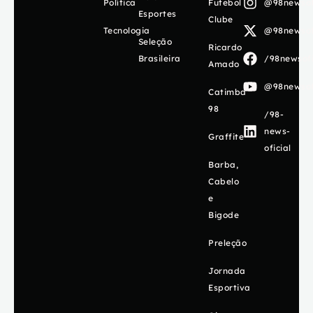
Política
Futebol
@98newsof
Esportes
Clube
Tecnologia
@98newsof
Seleção
Ricardo
Brasileira
/98newsofi
Amado
@98newsof
Catimba
98
/98-
news-
Graffite
oficial
Barba,
Cabelo
e
Bigode
Preleção
Jornada
Esportiva