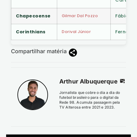
Chapecoense
Gilmar Dal Pozzo
Fábio Ma
Corinthians
Dorival Júnior
Fernando
Compartilhar matéria
Arthur Albuquerque
Jornalista que cobre o dia a dia do
futebol brasileiro para o digital da
Rede 98. Acumula passagem pela
TV Alterosa entre 2021 e 2023.