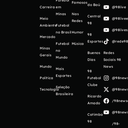
Futebol
Famosos
do Baú
Carreira
em
@98live
Minas
Nas
Central
Meio
@98livee
Redes
98
Ambiente
Futebol
@98live
no Brasil
Humor
98
Mercado
Esportes
@rede98o
Futebol
Música
Minas
no
Buenos
Redes
Gerais
Mundo
Días
Sociais 98
Mundo
News
Mais
98
Esportes
Política
Futebol
@98newso
Clube
Seleção
Tecnologia
@98newso
Brasileira
Ricardo
/98newso
Amado
@98newso
Catimba
98
/98-