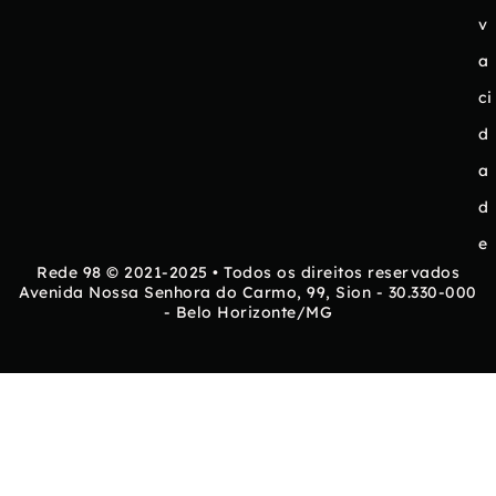
v
a
ci
d
a
d
e
Rede 98 © 2021-2025 • Todos os direitos reservados
Avenida Nossa Senhora do Carmo, 99, Sion - 30.330-000
- Belo Horizonte/MG