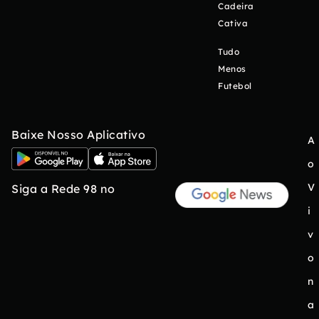
Cadeira
Cativa
Tudo
Menos
Futebol
Baixe Nosso Aplicativo
A
o
V
Siga a Rede 98 no
i
v
o
n
a