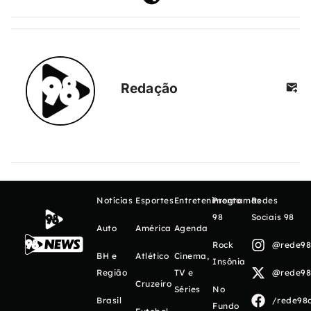
Redação
Notícias
Esportes
Entretenimento
Programas
Redes
98
Sociais 98
Auto
América
Agenda
Rock
@rede98o
BH e
Atlético
Cinema,
Insônia
Região
TV e
@rede98o
Cruzeiro
Séries
No
Brasil
/rede98o
Fundo