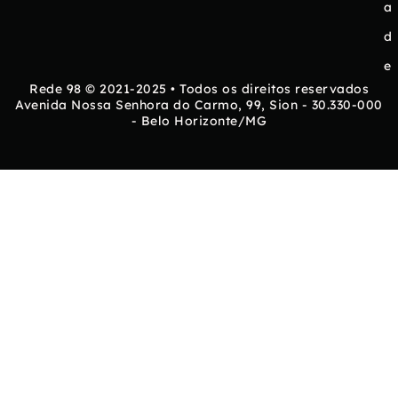
a
d
e
Rede 98 © 2021-2025 • Todos os direitos reservados
Avenida Nossa Senhora do Carmo, 99, Sion - 30.330-000
- Belo Horizonte/MG