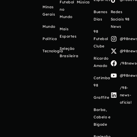
Futebol
Música
Minas
no
Buenos
Redes
Gerais
Mundo
Días
Sociais 98
Mundo
News
Mais
98
Esportes
Política
Futebol
@98newso
Clube
Seleção
Tecnologia
@98newso
Brasileira
Ricardo
/98newso
Amado
@98newso
Catimba
98
/98-
news-
Graffite
oficial
Barba,
Cabelo e
Bigode
Preleção