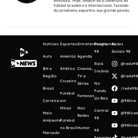
emissora. Hoje, dedica-se à cobertura do
futebol brasileiro e internacional, fazendo
do jornalismo esportivo sua grande paixão.
Notícias
Esportes
Entretenimento
Programas
Redes
98
Sociais 98
Auto
América
Agenda
Rock
@rede98o
BH e
Atlético
Cinema,
Insônia
Região
TV e
@rede98o
Cruzeiro
Séries
No
Brasil
/rede98o
Fundo
Futebol
Famosos
do Baú
Carreira
em
@98live
Minas
Nas
Central
Meio
@98livee
Redes
98
Ambiente
Futebol
@98live
no Brasil
Humor
98
Mercado
Esportes
@rede98o