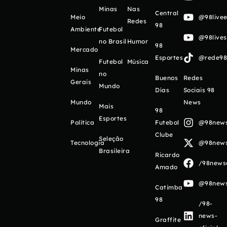
Minas
Nas
Central
Meio
@98livee
Redes
98
Ambiente
Futebol
@98live
no Brasil
Humor
98
Mercado
Esportes
@rede98o
Futebol
Música
Minas
no
Buenos
Redes
Gerais
Mundo
Días
Sociais 98
Mundo
News
Mais
98
Esportes
Política
Futebol
@98newso
Clube
Seleção
Tecnologia
@98newso
Brasileira
Ricardo
/98newso
Amado
@98newso
Catimba
98
/98-
news-
Graffite