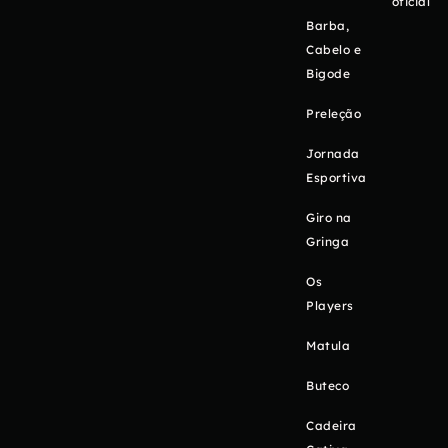
oficial
Barba,
Cabelo e
Bigode
Preleção
Jornada
Esportiva
Giro na
Gringa
Os
Players
Matula
Buteco
Cadeira