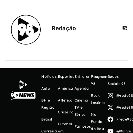
Redação
Notícias
Esportes
Entretenimento
Programas
Redes
98
Sociais 98
Auto
América
Agenda
Rock
@rede98o
BH e
Atlético
Cinema,
Insônia
Região
TV e
@rede98o
Cruzeiro
Séries
No
Brasil
/rede98o
Fundo
Futebol
Famosos
do Baú
Carreira
em
@98live