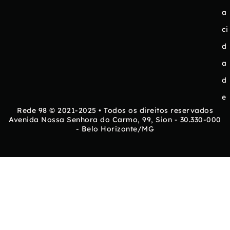
a
ci
d
a
d
e
Rede 98 © 2021-2025 • Todos os direitos reservados
Avenida Nossa Senhora do Carmo, 99, Sion - 30.330-000
- Belo Horizonte/MG