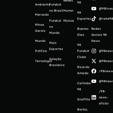
Redes
98
Ambiente
Futebol
@98live
no Brasil
Humor
98
Mercado
Esportes
@rede98o
Futebol
Música
Minas
no
Buenos
Redes
Gerais
Mundo
Días
Sociais 98
Mundo
News
Mais
98
Esportes
Política
Futebol
@98newso
Clube
Seleção
Tecnologia
@98newso
Brasileira
Ricardo
/98newso
Amado
@98newso
Catimba
98
/98-
news-
Graffite
oficial
Barba,