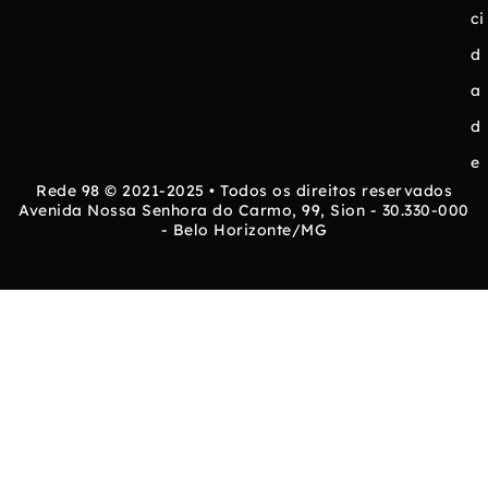
ci
d
a
d
e
Rede 98 © 2021-2025 • Todos os direitos reservados
Avenida Nossa Senhora do Carmo, 99, Sion - 30.330-000
- Belo Horizonte/MG