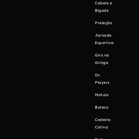
Cabelo e
Bigode
Preleção
Jornada
Esportiva
Giro na
Gringa
Os
Players
Matula
Buteco
Cadeira
Cativa