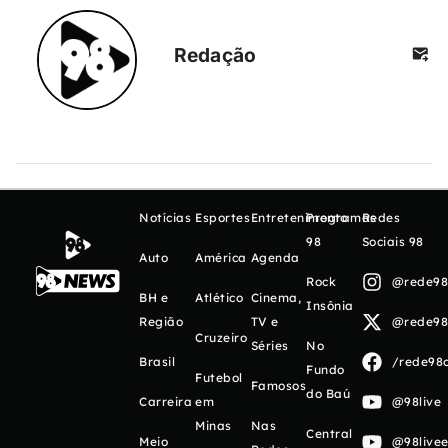
Redação
Notícias
Esportes
Entretenimento
Programas
Redes
98
Sociais 98
Auto
América
Agenda
Rock
@rede98o
BH e
Atlético
Cinema,
Insônia
Região
TV e
@rede98o
Cruzeiro
Séries
No
Brasil
/rede98o
Fundo
Futebol
Famosos
do Baú
Carreira
em
@98live
Minas
Nas
Central
Meio
@98livee