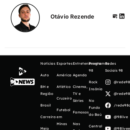
Otávio Rezende
Notícias
Esportes
Entretenimento
Programas
Redes
98
Sociais 98
Auto
América
Agenda
Rock
@rede98o
BH e
Atlético
Cinema,
Insônia
Região
TV e
@rede98o
Cruzeiro
Séries
No
Brasil
/rede98o
Fundo
Futebol
Famosos
do Baú
Carreira
em
@98live
Minas
Nas
Central
Meio
@98livee