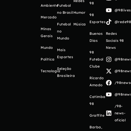
Redes
98
Ambiente
Futebol
@98live
no Brasil
Humor
98
Mercado
Esportes
@rede98o
Futebol
Música
Minas
no
Buenos
Redes
Gerais
Mundo
Días
Sociais 98
Mundo
News
Mais
98
Esportes
Política
Futebol
@98newso
Clube
Seleção
Tecnologia
@98newso
Brasileira
Ricardo
/98newso
Amado
@98newso
Catimba
98
/98-
news-
Graffite
oficial
Barba,