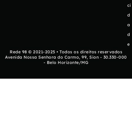
ci
d
a
d
e
Rede 98 © 2021-2025 • Todos os direitos reservados
Avenida Nossa Senhora do Carmo, 99, Sion - 30.330-000
- Belo Horizonte/MG