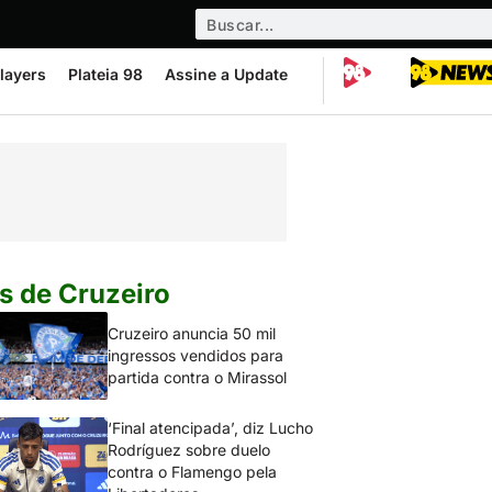
layers
Plateia 98
Assine a Update
s de Cruzeiro
Cruzeiro anuncia 50 mil
ingressos vendidos para
partida contra o Mirassol
‘Final atencipada’, diz Lucho
Rodríguez sobre duelo
contra o Flamengo pela