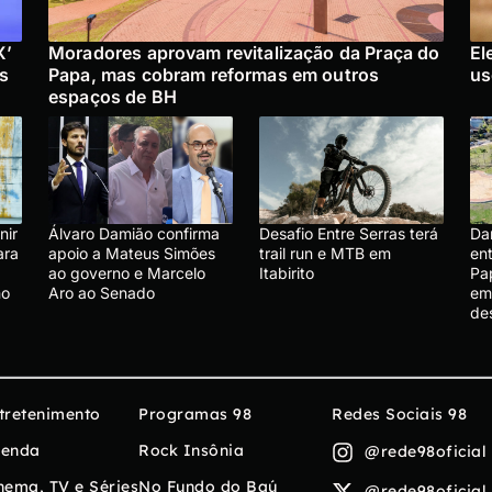
X’
Moradores aprovam revitalização da Praça do
El
es
Papa, mas cobram reformas em outros
us
espaços de BH
nir
Álvaro Damião confirma
Desafio Entre Serras terá
Da
ara
apoio a Mateus Simões
trail run e MTB em
en
ao governo e Marcelo
Itabirito
Pap
no
Aro ao Senado
em
de
tretenimento
Programas 98
Redes Sociais 98
enda
Rock Insônia
@rede98oficial
nema, TV e Séries
No Fundo do Baú
@rede98oficial