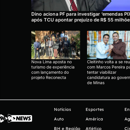
Dino aciona PF para investigar ‘emendas PI
após TCU apontar prejuízo de R$ 55 milhõ
Nova Lima aposta no
Cleitinho volta a se reu
turismo de experiência
com Marcos Pereira p
com lançamento do
tentar viabilizar
projeto Reconecta
candidatura ao gover
de Minas
Notícias
Esportes
En
Auto
América
Ag
BH e Região
Atlético
Ci