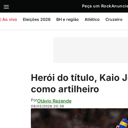
Peça um Rock
Anuncie
Ao vivo
Eleições 2026
BH e região
Atlético
Cruzeiro
Herói do título, Kaio
como artilheiro
Por
Otávio Rezende
08/03/2026
20:39