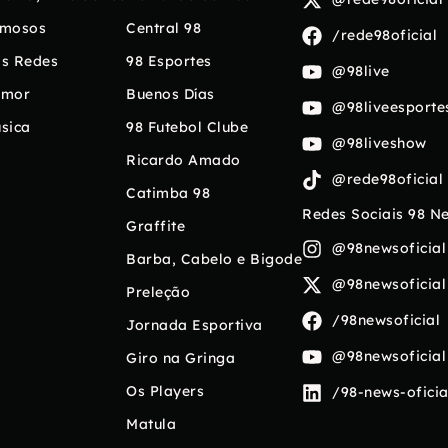
mosos
Central 98
/rede98oficial
s Redes
98 Esportes
@98live
umor
Buenos Días
@98liveesporte
sica
98 Futebol Clube
@98liveshow
Ricardo Amado
@rede98oficial
Catimba 98
Redes Sociais 98 N
Graffite
@98newsoficial
Barba, Cabelo e Bigode
@98newsoficial
Preleção
/98newsoficial
Jornada Esportiva
@98newsoficial
Giro na Gringa
Os Players
/98-news-oficia
Matula