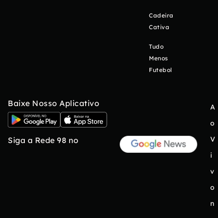
Cadeira
Cativa
Tudo
Menos
Futebol
Baixe Nosso Aplicativo
A
o
V
Siga a Rede 98 no
i
v
o
n