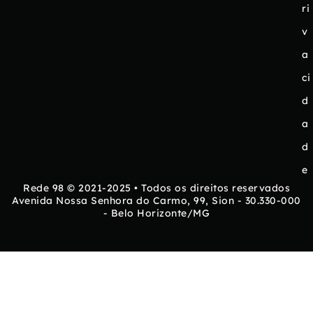
ri
v
a
ci
d
a
d
e
Rede 98 © 2021-2025 • Todos os direitos reservados
Avenida Nossa Senhora do Carmo, 99, Sion - 30.330-000
- Belo Horizonte/MG