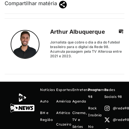
Compartilhar matéria
Arthur Albuquerque
Jornalista que cobre o dia a dia do futebol
brasileiro para o digital da Rede 98.
Acumula passagem pela TV Alterosa entre
2021 e 2023.
Notícias
Esportes
Entretenimento
Programas
Redes
98
Sociais 98
Auto
América
Agenda
Rock
@rede98o
BH e
Atlético
Cinema,
Insônia
Região
TV e
@rede98o
Cruzeiro
Séries
No