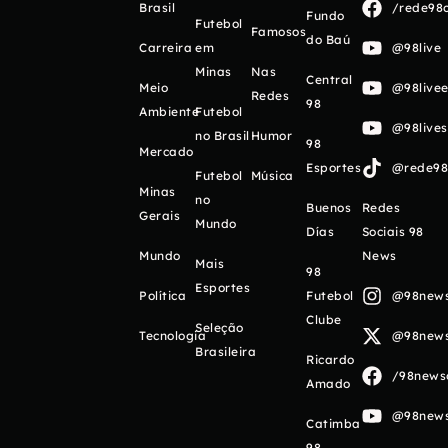
Brasil
/rede98o
Fundo
Futebol
Famosos
do Baú
Carreira
em
@98live
Minas
Nas
Central
Meio
@98livee
Redes
98
Ambiente
Futebol
@98live
no Brasil
Humor
98
Mercado
Esportes
@rede98o
Futebol
Música
Minas
no
Buenos
Redes
Gerais
Mundo
Días
Sociais 98
Mundo
News
Mais
98
Esportes
Política
Futebol
@98newso
Clube
Seleção
Tecnologia
@98newso
Brasileira
Ricardo
/98newso
Amado
@98newso
Catimba
98