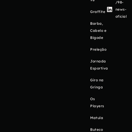
/98-
news-
Graffite
oficial
Barba,
Cabelo e
Bigode
Preleção
Jornada
Esportiva
Giro na
Gringa
Os
Players
Matula
Buteco