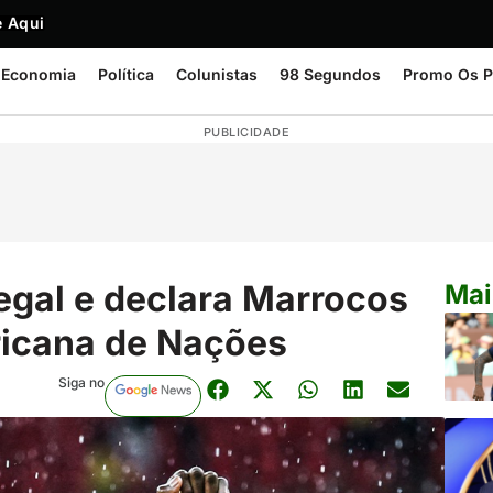
 Aqui
Economia
Política
Colunistas
98 Segundos
Promo Os P
PUBLICIDADE
negal e declara Marrocos
Mai
icana de Nações
Siga no