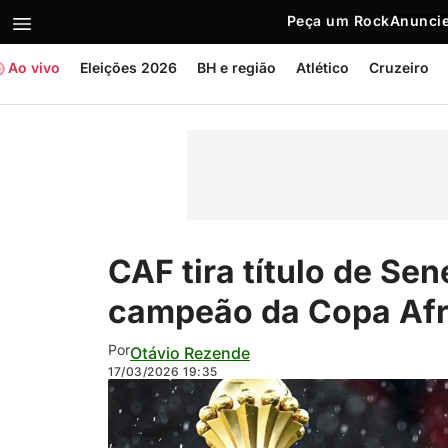
Peça um Rock
Anuncie
Ao vivo
Eleições 2026
BH e região
Atlético
Cruzeiro
CAF tira título de Se
campeão da Copa Afr
Por
Otávio Rezende
17/03/2026
19:35