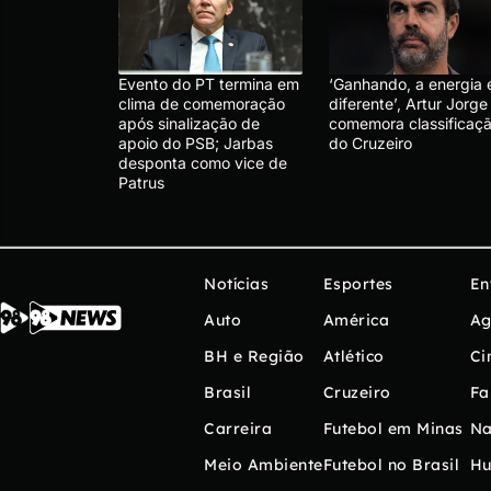
Evento do PT termina em
‘Ganhando, a energia 
clima de comemoração
diferente’, Artur Jorge
após sinalização de
comemora classificaç
apoio do PSB; Jarbas
do Cruzeiro
desponta como vice de
Patrus
Notícias
Esportes
En
Auto
América
Ag
BH e Região
Atlético
Ci
Brasil
Cruzeiro
Fa
Carreira
Futebol em Minas
Na
Meio Ambiente
Futebol no Brasil
H