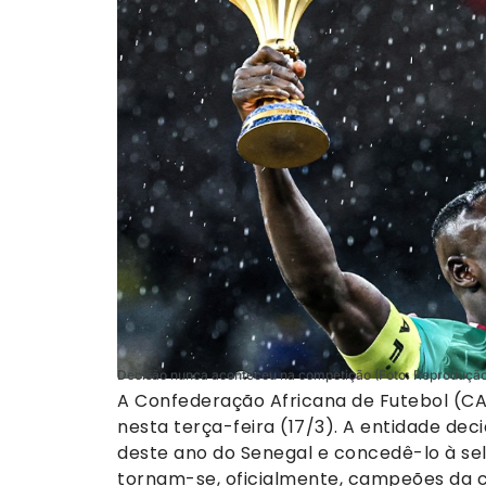
Decisão nunca aconteceu na competição (Foto: Reprodução 
A Confederação Africana de Futebol (CA
nesta terça-feira (17/3). A entidade deci
deste ano do Senegal e concedê-lo à se
tornam-se, oficialmente, campeões da 