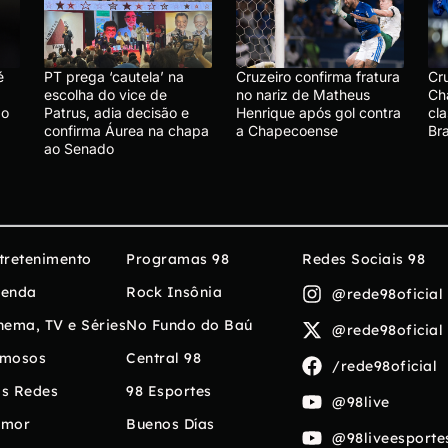
é
PT prega ‘cautela’ na
Cruzeiro confirma fratura
Cr
escolha do vice de
no nariz de Matheus
Ch
ão
Patrus, adia decisão e
Henrique após gol contra
cla
confirma Áurea na chapa
a Chapecoense
Bra
ao Senado
tretenimento
Programas 98
Redes Sociais 98
enda
Rock Insônia
@rede98oficial
nema, TV e Séries
No Fundo do Baú
@rede98oficial
mosos
Central 98
/rede98oficial
s Redes
98 Esportes
@98live
umor
Buenos Días
@98liveesporte