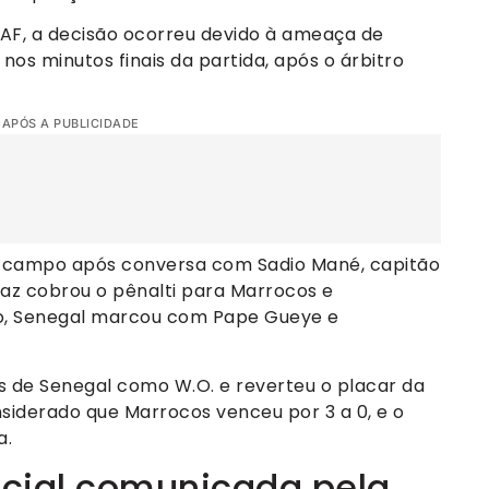
AF, a decisão ocorreu devido à ameaça de
os minutos finais da partida, após o árbitro
 APÓS A PUBLICIDADE
o campo após conversa com Sadio Mané, capitão
íaz cobrou o pênalti para Marrocos e
o, Senegal marcou com Pape Gueye e
s de Senegal como W.O. e reverteu o placar da
nsiderado que Marrocos venceu por 3 a 0, e o
a.
ficial comunicada pela