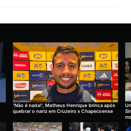
‘Não é nada!’, Matheus Henrique brinca após
Un
quebrar o nariz em Cruzeiro x Chapecoense
Si
ma