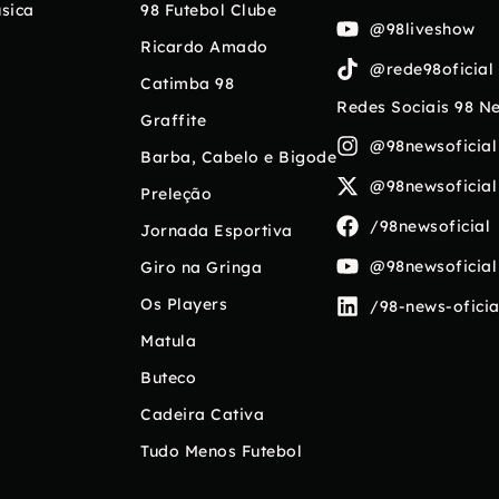
sica
98 Futebol Clube
@98liveshow
Ricardo Amado
@rede98oficial
Catimba 98
Redes Sociais 98 N
Graffite
@98newsoficial
Barba, Cabelo e Bigode
@98newsoficial
Preleção
/98newsoficial
Jornada Esportiva
@98newsoficial
Giro na Gringa
Os Players
/98-news-oficia
Matula
Buteco
Cadeira Cativa
Tudo Menos Futebol