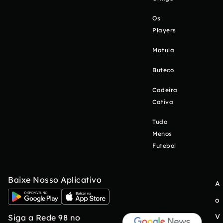
Os
Players
Matula
Buteco
Cadeira
Cativa
Tudo
Menos
Futebol
Baixe Nosso Aplicativo
A
o
V
Siga a Rede 98 no