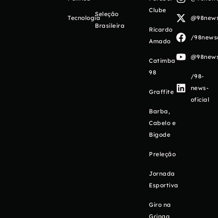
Clube
Seleção
Tecnologia
@98newso
Brasileira
Ricardo
/98newso
Amado
@98newso
Catimba
98
/98-
news-
Graffite
oficial
Barba,
Cabelo e
Bigode
Preleção
Jornada
Esportiva
Giro na
Gringa