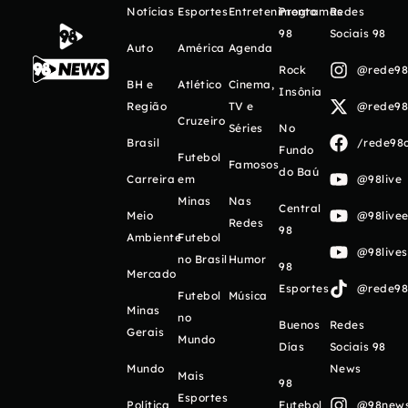
Notícias
Esportes
Entretenimento
Programas
Redes
98
Sociais 98
Auto
América
Agenda
Rock
@rede98o
BH e
Atlético
Cinema,
Insônia
Região
TV e
@rede98o
Cruzeiro
Séries
No
Brasil
/rede98o
Fundo
Futebol
Famosos
do Baú
Carreira
em
@98live
Minas
Nas
Central
Meio
@98livee
Redes
98
Ambiente
Futebol
@98live
no Brasil
Humor
98
Mercado
Esportes
@rede98o
Futebol
Música
Minas
no
Buenos
Redes
Gerais
Mundo
Días
Sociais 98
Mundo
News
Mais
98
Esportes
Política
Futebol
@98newso