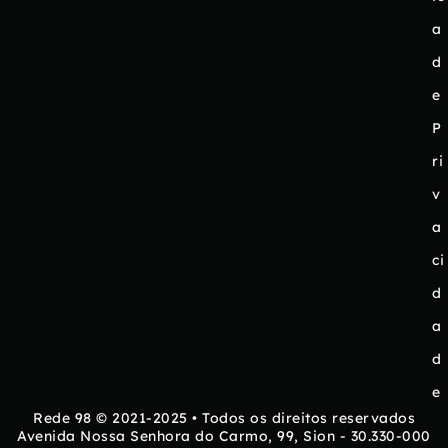
a
d
e
P
ri
v
a
ci
d
a
d
e
Rede 98 © 2021-2025 • Todos os direitos reservados
Avenida Nossa Senhora do Carmo, 99, Sion - 30.330-000