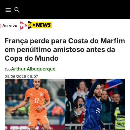
Ao vivo
França perde para Costa do Marfim
em penúltimo amistoso antes da
Copa do Mundo
Arthur Albuquerque
Por
05/06/2026
08:07
Atual vice-campeã mundial, seleção francesa perdeu por 2 a 1 de virada em