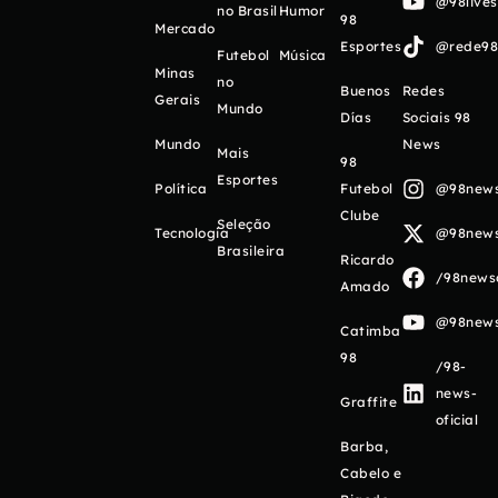
@98live
no Brasil
Humor
98
Mercado
Esportes
@rede98o
Futebol
Música
Minas
no
Buenos
Redes
Gerais
Mundo
Días
Sociais 98
Mundo
News
Mais
98
Esportes
Política
Futebol
@98newso
Clube
Seleção
Tecnologia
@98newso
Brasileira
Ricardo
/98newso
Amado
@98newso
Catimba
98
/98-
news-
Graffite
oficial
Barba,
Cabelo e