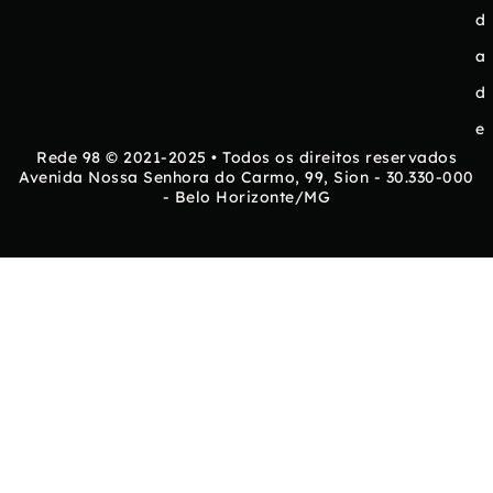
d
a
d
e
Rede 98 © 2021-2025 • Todos os direitos reservados
Avenida Nossa Senhora do Carmo, 99, Sion - 30.330-000
- Belo Horizonte/MG