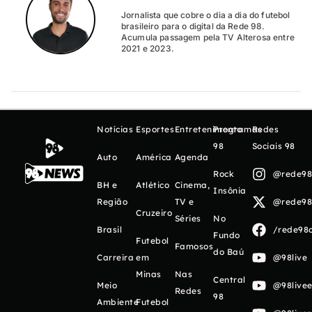
Jornalista que cobre o dia a dia do futebol
brasileiro para o digital da Rede 98.
Acumula passagem pela TV Alterosa entre
2021 e 2023.
Notícias
Esportes
Entretenimento
Programas
Redes
98
Sociais 98
Auto
América
Agenda
Rock
@rede98o
BH e
Atlético
Cinema,
Insônia
Região
TV e
@rede98o
Cruzeiro
Séries
No
Brasil
/rede98o
Fundo
Futebol
Famosos
do Baú
Carreira
em
@98live
Minas
Nas
Central
Meio
@98livee
Redes
98
Ambiente
Futebol