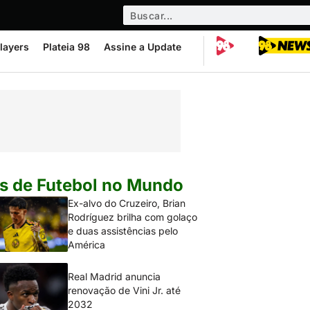
layers
Plateia 98
Assine a Update
s de Futebol no Mundo
Ex-alvo do Cruzeiro, Brian
Rodríguez brilha com golaço
e duas assistências pelo
América
Real Madrid anuncia
renovação de Vini Jr. até
2032