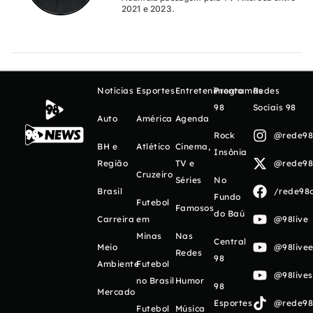
2021 e 2023.
Notícias
Esportes
Entretenimento
Programas
Redes
98
Sociais 98
Auto
América
Agenda
Rock
@rede98o
BH e
Atlético
Cinema,
Insônia
Região
TV e
@rede98o
Cruzeiro
Séries
No
Brasil
/rede98o
Fundo
Futebol
Famosos
do Baú
Carreira
em
@98live
Minas
Nas
Central
Meio
@98livee
Redes
98
Ambiente
Futebol
@98live
no Brasil
Humor
98
Mercado
Esportes
@rede98o
Futebol
Música