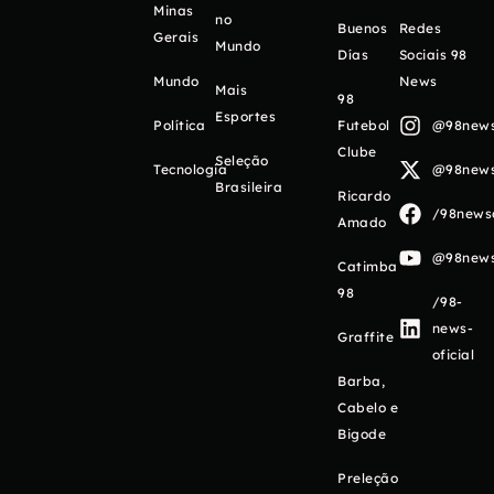
Minas
no
Buenos
Redes
Gerais
Mundo
Días
Sociais 98
Mundo
News
Mais
98
Esportes
Política
Futebol
@98newso
Clube
Seleção
Tecnologia
@98newso
Brasileira
Ricardo
/98newso
Amado
@98newso
Catimba
98
/98-
news-
Graffite
oficial
Barba,
Cabelo e
Bigode
Preleção