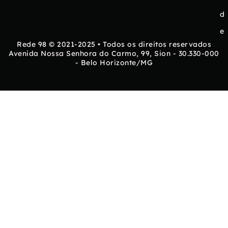
d
e
Rede 98 © 2021-2025 • Todos os direitos reservados
Avenida Nossa Senhora do Carmo, 99, Sion - 30.330-000
- Belo Horizonte/MG