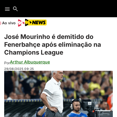
Ao vivo
José Mourinho é demitido do
Fenerbahçe após eliminação na
Champions League
Arthur Albuquerque
Por
29/08/2025
09:25
Português soma passagens por gigantes europeus (Foto: