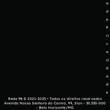
a
d
e
P
ri
v
a
ci
d
a
d
e
Rede 98 © 2021-2025 • Todos os direitos reservados
Avenida Nossa Senhora do Carmo, 99, Sion - 30.330-000
- Belo Horizonte/MG