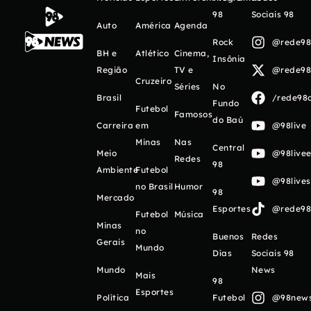
98
Sociais 98
Auto
América
Agenda
Rock
@rede98o
BH e
Atlético
Cinema,
Insônia
Região
TV e
@rede98o
Cruzeiro
Séries
No
Brasil
/rede98o
Fundo
Futebol
Famosos
do Baú
Carreira
em
@98live
Minas
Nas
Central
Meio
@98livee
Redes
98
Ambiente
Futebol
@98live
no Brasil
Humor
98
Mercado
Esportes
@rede98o
Futebol
Música
Minas
no
Buenos
Redes
Gerais
Mundo
Días
Sociais 98
Mundo
News
Mais
98
Esportes
Política
Futebol
@98newso