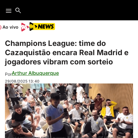
Ao vivo
Champions League: time do
Cazaquistão encara Real Madrid e
jogadores vibram com sorteio
Arthur Albuquerque
Por
29/08/2025
13:40
Equipe é estreante no toneio europeu (Foto: Reprodução/FC Kairat)