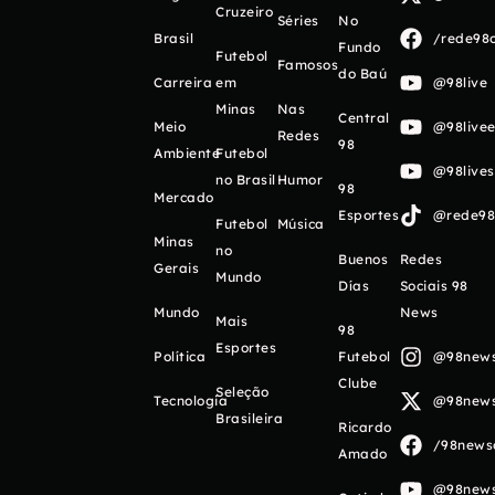
Cruzeiro
Séries
No
Brasil
/rede98o
Fundo
Futebol
Famosos
do Baú
Carreira
em
@98live
Minas
Nas
Central
Meio
@98livee
Redes
98
Ambiente
Futebol
@98live
no Brasil
Humor
98
Mercado
Esportes
@rede98o
Futebol
Música
Minas
no
Buenos
Redes
Gerais
Mundo
Días
Sociais 98
Mundo
News
Mais
98
Esportes
Política
Futebol
@98newso
Clube
Seleção
Tecnologia
@98newso
Brasileira
Ricardo
/98newso
Amado
@98newso