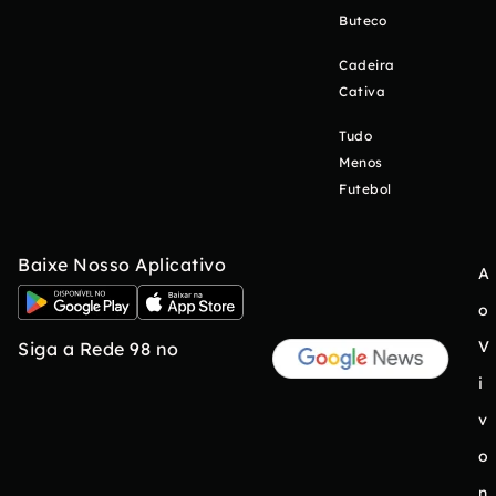
Buteco
Cadeira
Cativa
Tudo
Menos
Futebol
Baixe Nosso Aplicativo
A
o
V
Siga a Rede 98 no
i
v
o
n