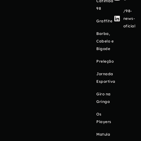
Catimba
98
/98-
news-
Graffite
oficial
Barba,
Cabelo e
Bigode
Preleção
Jornada
Esportiva
Giro na
Gringa
Os
Players
Matula