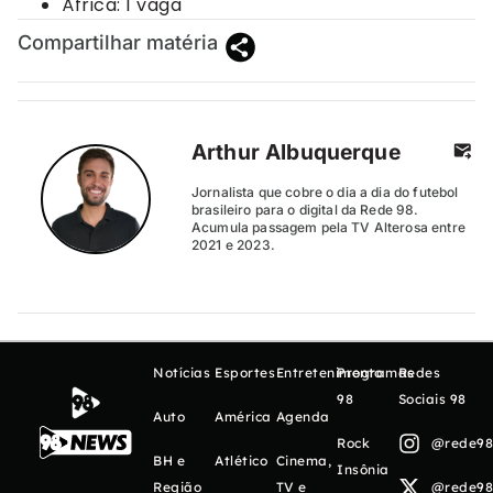
África: 1 vaga
Compartilhar matéria
Arthur Albuquerque
Jornalista que cobre o dia a dia do futebol
brasileiro para o digital da Rede 98.
Acumula passagem pela TV Alterosa entre
2021 e 2023.
Notícias
Esportes
Entretenimento
Programas
Redes
98
Sociais 98
Auto
América
Agenda
Rock
@rede98o
BH e
Atlético
Cinema,
Insônia
Região
TV e
@rede98o