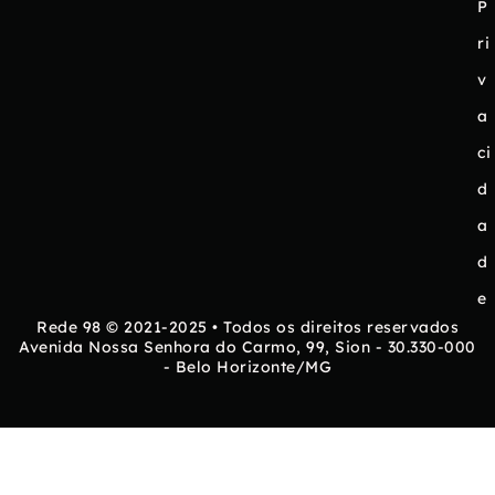
P
ri
v
a
ci
d
a
d
e
Rede 98 © 2021-2025 • Todos os direitos reservados
Avenida Nossa Senhora do Carmo, 99, Sion - 30.330-000
- Belo Horizonte/MG