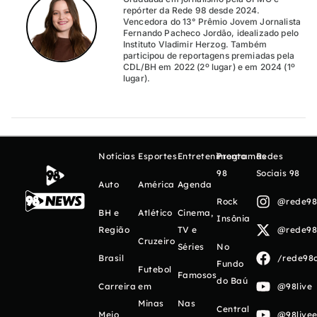
repórter da Rede 98 desde 2024.
Vencedora do 13° Prêmio Jovem Jornalista
Fernando Pacheco Jordão, idealizado pelo
Instituto Vladimir Herzog. Também
participou de reportagens premiadas pela
CDL/BH em 2022 (2º lugar) e em 2024 (1º
lugar).
Notícias
Esportes
Entretenimento
Programas
Redes
98
Sociais 98
Auto
América
Agenda
Rock
@rede98o
BH e
Atlético
Cinema,
Insônia
Região
TV e
@rede98o
Cruzeiro
Séries
No
Brasil
/rede98o
Fundo
Futebol
Famosos
do Baú
Carreira
em
@98live
Minas
Nas
Central
Meio
@98livee