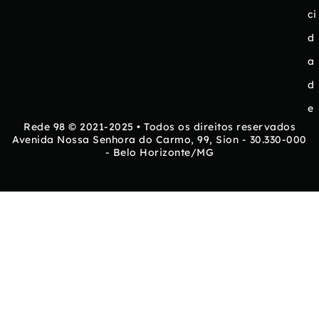
ci
d
a
d
e
Rede 98 © 2021-2025 • Todos os direitos reservados
Avenida Nossa Senhora do Carmo, 99, Sion - 30.330-000
- Belo Horizonte/MG