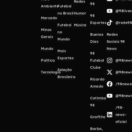
Redes
98
Ambiente
Futebol
@98live
no Brasil
Humor
98
Mercado
Esportes
@rede98o
Futebol
Música
Minas
no
Buenos
Redes
Gerais
Mundo
Días
Sociais 98
Mundo
News
Mais
98
Esportes
Política
Futebol
@98newso
Clube
Seleção
Tecnologia
@98newso
Brasileira
Ricardo
/98newso
Amado
@98newso
Catimba
98
/98-
news-
Graffite
oficial
Barba,