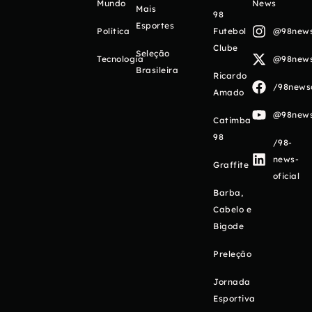
Mundo
News
Mais
98
Esportes
Política
Futebol
@98newso
Clube
Seleção
Tecnologia
@98newso
Brasileira
Ricardo
/98newso
Amado
@98newso
Catimba
98
/98-
news-
Graffite
oficial
Barba,
Cabelo e
Bigode
Preleção
Jornada
Esportiva