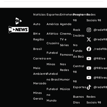
Notícias
Esportes
Entretenimento
Programas
Redes
98
Sociais 98
Auto
América
Agenda
Rock
@rede98o
BH e
Atlético
Cinema,
Insônia
Região
TV e
@rede98o
Cruzeiro
Séries
No
Brasil
/rede98o
Fundo
Futebol
Famosos
do Baú
Carreira
em
@98live
Minas
Nas
Central
Meio
@98livee
Redes
98
Ambiente
Futebol
@98live
no Brasil
Humor
98
Mercado
Esportes
@rede98o
Futebol
Música
Minas
no
Buenos
Redes
Gerais
Mundo
Días
Sociais 98