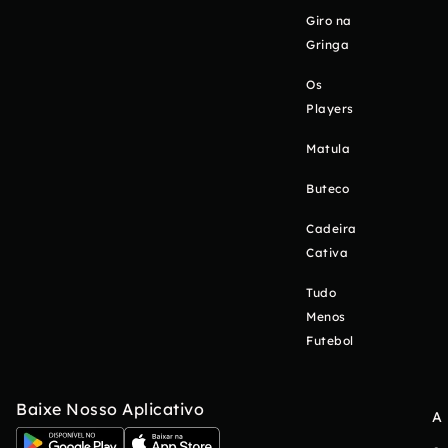
Giro na
Gringa
Os
Players
Matula
Buteco
Cadeira
Cativa
Tudo
Menos
Futebol
Baixe Nosso Aplicativo
A