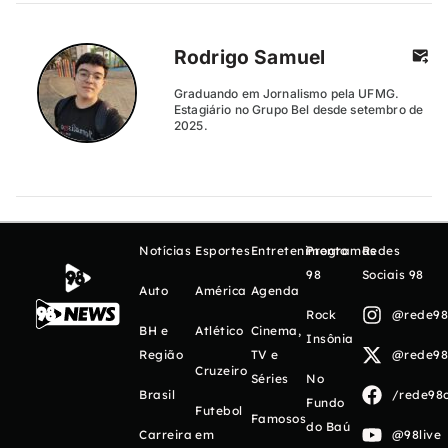
Rodrigo Samuel
Graduando em Jornalismo pela UFMG.
Estagiário no Grupo Bel desde setembro de
2025.
Notícias
Esportes
Entretenimento
Programas
Redes
98
Sociais 98
Auto
América
Agenda
Rock
@rede98o
BH e
Atlético
Cinema,
Insônia
Região
TV e
@rede98o
Cruzeiro
Séries
No
Brasil
/rede98o
Fundo
Futebol
Famosos
do Baú
Carreira
em
@98live