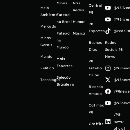
Minas
Nas
Central
Meio
@98livee
Redes
98
Ambiente
Futebol
@98live
no Brasil
Humor
98
Mercado
Esportes
@rede98o
Futebol
Música
Minas
no
Buenos
Redes
Gerais
Mundo
Días
Sociais 98
Mundo
News
Mais
98
Esportes
Política
Futebol
@98newso
Clube
Seleção
Tecnologia
@98newso
Brasileira
Ricardo
/98newso
Amado
@98newso
Catimba
98
/98-
news-
Graffite
oficial