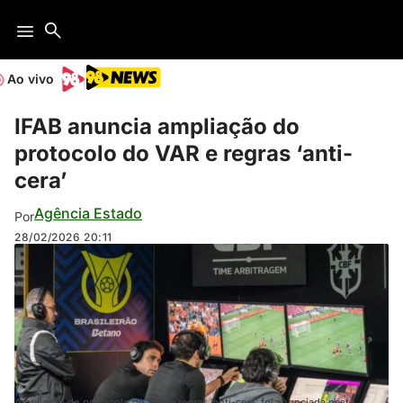
Ao vivo
IFAB anuncia ampliação do
protocolo do VAR e regras ‘anti-
cera’
Agência Estado
Por
28/02/2026
20:11
Ampliação do protocolo do VAR e regras 'anti-cera' foi anunciada neste