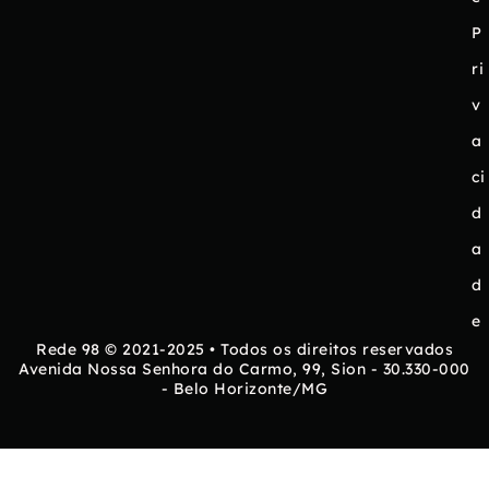
P
ri
v
a
ci
d
a
d
e
Rede 98 © 2021-2025 • Todos os direitos reservados
Avenida Nossa Senhora do Carmo, 99, Sion - 30.330-000
- Belo Horizonte/MG