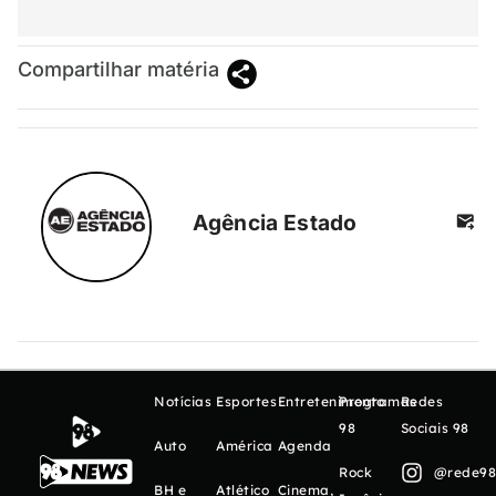
Compartilhar matéria
Agência Estado
Notícias
Esportes
Entretenimento
Programas
Redes
98
Sociais 98
Auto
América
Agenda
Rock
@rede98o
BH e
Atlético
Cinema,