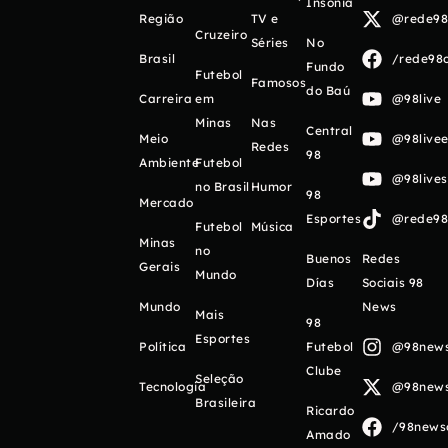
Insônia
Região
TV e
@rede98o
Cruzeiro
Séries
No
Brasil
/rede98o
Fundo
Futebol
Famosos
do Baú
Carreira
em
@98live
Minas
Nas
Central
Meio
@98livee
Redes
98
Ambiente
Futebol
@98live
no Brasil
Humor
98
Mercado
Esportes
@rede98o
Futebol
Música
Minas
no
Buenos
Redes
Gerais
Mundo
Días
Sociais 98
Mundo
News
Mais
98
Esportes
Política
Futebol
@98newso
Clube
Seleção
Tecnologia
@98newso
Brasileira
Ricardo
/98newso
Amado