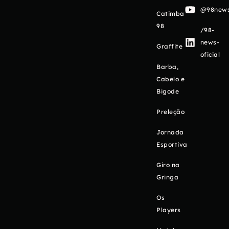
@98newso
Catimba
98
/98-
news-
Graffite
oficial
Barba,
Cabelo e
Bigode
Preleção
Jornada
Esportiva
Giro na
Gringa
Os
Players