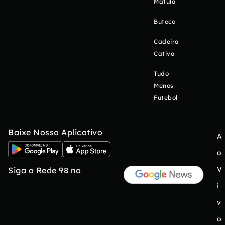
Matula
Buteco
Cadeira
Cativa
Tudo
Menos
Futebol
Baixe Nosso Aplicativo
A
o
V
Siga a Rede 98 no
i
v
o