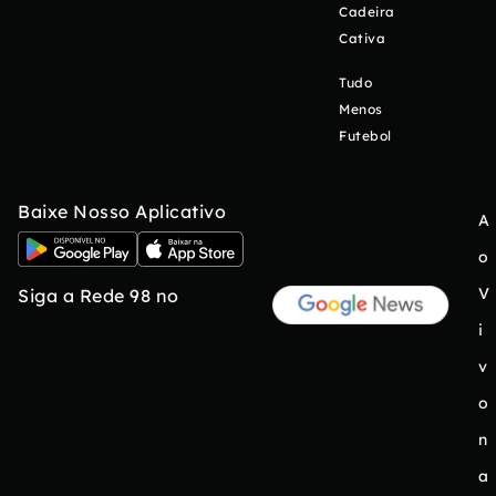
Cadeira
Cativa
Tudo
Menos
Futebol
Baixe Nosso Aplicativo
A
o
V
Siga a Rede 98 no
i
v
o
n
a