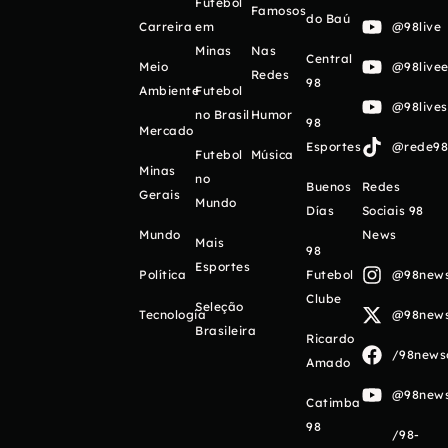
Futebol
Famosos
do Baú
Carreira
em
@98live
Minas
Nas
Central
Meio
@98livee
Redes
98
Ambiente
Futebol
@98live
no Brasil
Humor
98
Mercado
Esportes
@rede98o
Futebol
Música
Minas
no
Buenos
Redes
Gerais
Mundo
Días
Sociais 98
Mundo
News
Mais
98
Esportes
Política
Futebol
@98newso
Clube
Seleção
Tecnologia
@98newso
Brasileira
Ricardo
/98newso
Amado
@98newso
Catimba
98
/98-