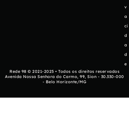
v
a
ci
d
a
d
e
Rede 98 © 2021-2025 • Todos os direitos reservados
Avenida Nossa Senhora do Carmo, 99, Sion - 30.330-000
- Belo Horizonte/MG