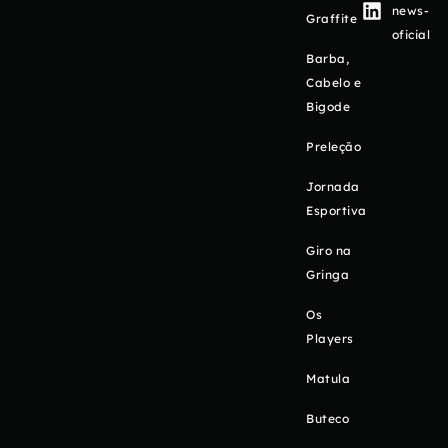
news-
Graffite
oficial
Barba,
Cabelo e
Bigode
Preleção
Jornada
Esportiva
Giro na
Gringa
Os
Players
Matula
Buteco