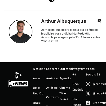
Arthur Albuquerque
Jornalista que cobre o dia a dia do futebol
brasileiro para o digital da Rede 98.
Acumula passagem pela TV Alterosa entre
2021 e 2023.
Notícias
Esportes
Entretenimento
Programas
Redes
98
Sociais 98
Auto
América
Agenda
Rock
@rede98o
BH e
Atlético
Cinema,
Insônia
Região
TV e
@rede98o
Cruzeiro
Séries
No
Brasil
/rede98o
Fundo