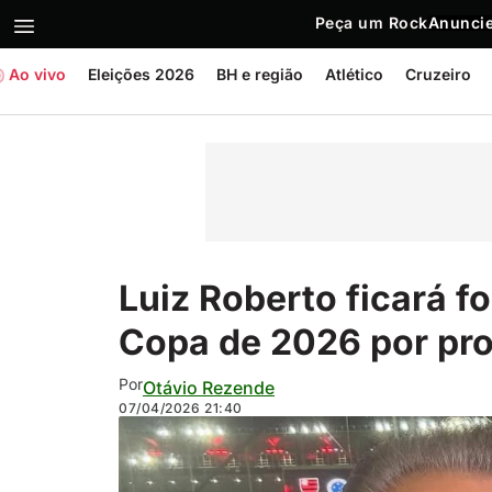
Peça um Rock
Anuncie
Ao vivo
Eleições 2026
BH e região
Atlético
Cruzeiro
Luiz Roberto ficará f
Copa de 2026 por pr
Por
Otávio Rezende
07/04/2026
21:40