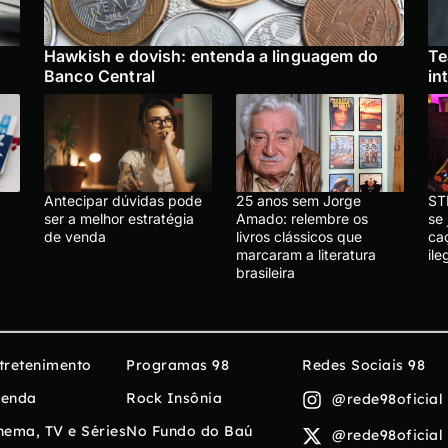
Hawkish e dovish: entenda a linguagem do
Te
Banco Central
in
Antecipar dúvidas pode
25 anos sem Jorge
ST
ser a melhor estratégia
Amado: relembre os
se 
de venda
livros clássicos que
ca
marcaram a literatura
ile
brasileira
tretenimento
Programas 98
Redes Sociais 98
enda
Rock Insônia
@rede98oficial
nema, TV e Séries
No Fundo do Baú
@rede98oficial