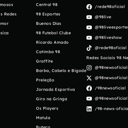
mosos
Central 98
/rede98oficial
s Redes
98 Esportes
@98live
umor
Buenos Días
@98liveesporte
sica
98 Futebol Clube
@98liveshow
Ricardo Amado
@rede98oficial
Catimba 98
Redes Sociais 98 N
Graffite
@98newsoficial
Barba, Cabelo e Bigode
@98newsoficial
Preleção
/98newsoficial
Jornada Esportiva
@98newsoficial
Giro na Gringa
Os Players
/98-news-oficia
Matula
Buteco