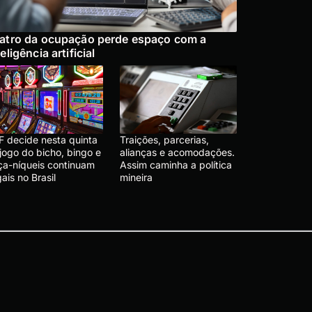
atro da ocupação perde espaço com a
teligência artificial
F decide nesta quinta
Traições, parcerias,
jogo do bicho, bingo e
alianças e acomodações.
ça-níqueis continuam
Assim caminha a política
gais no Brasil
mineira