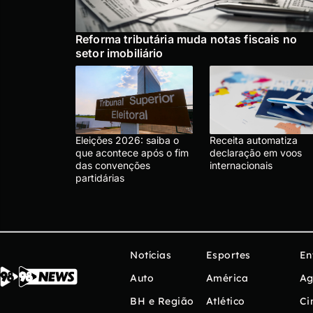
Reforma tributária muda notas fiscais no
setor imobiliário
Eleições 2026: saiba o
Receita automatiza
que acontece após o fim
declaração em voos
das convenções
internacionais
partidárias
Notícias
Esportes
En
Auto
América
Ag
BH e Região
Atlético
Ci