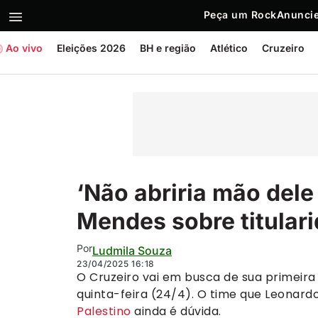
Peça um Rock
Anuncie
Ao vivo
Eleições 2026
BH e região
Atlético
Cruzeiro
‘Não abriria mão dele
Mendes sobre titular
Por
Ludmila Souza
23/04/2025
16:18
O Cruzeiro vai em busca de sua primeira
quinta-feira (24/4). O time que Leonard
Palestino
ainda é dúvida.