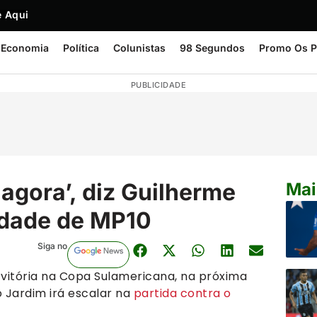
 Aqui
Economia
Política
Colunistas
98 Segundos
Promo Os P
PUBLICIDADE
 agora’, diz Guilherme
Mai
idade de MP10
Siga no
 vitória na Copa Sulamericana, na próxima
o Jardim irá escalar na
partida contra o