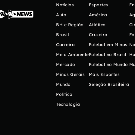
Notícias
Esportes
En
Auto
América
Ag
BH e Região
Atlético
Ci
Brasil
Cruzeiro
Fa
Carreira
Futebol em Minas
Na
Meio Ambiente
Futebol no Brasil
H
Mercado
Futebol no Mundo
Mú
Minas Gerais
Mais Esportes
Mundo
Seleção Brasileira
Política
Tecnologia