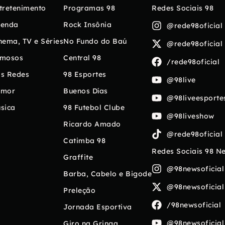
tretenimento
Programas 98
Redes Sociais 98
enda
Rock Insônia
@rede98oficial
nema, TV e Séries
No Fundo do Baú
@rede98oficial
mosos
Central 98
/rede98oficial
s Redes
98 Esportes
@98live
umor
Buenos Días
@98liveesporte
sica
98 Futebol Clube
@98liveshow
Ricardo Amado
@rede98oficial
Catimba 98
Redes Sociais 98 N
Graffite
@98newsoficial
Barba, Cabelo e Bigode
@98newsoficial
Preleção
/98newsoficial
Jornada Esportiva
@98newsoficial
Giro na Gringa