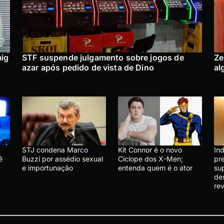
mig
STF suspende julgamento sobre jogos de
Ze
azar após pedido de vista de Dino
al
STJ condena Marco
Kit Connor é o novo
In
ê
Buzzi por assédio sexual
Ciclope dos X-Men;
pr
e importunação
entenda quem é o ator
sup
de
rev