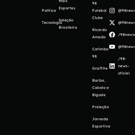
Mais
98
Esportes
Política
Futebol
@98newso
Clube
Seleção
Tecnologia
@98newso
Brasileira
Ricardo
/98newso
Amado
@98newso
Catimba
98
/98-
news-
Graffite
oficial
Barba,
Cabelo e
Bigode
Preleção
Jornada
Esportiva