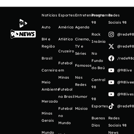
Notícias
Esportes
Entretenimento
Programas
Redes
98
Sociais 98
Auto
América
Agenda
Rock
@rede98o
BH e
Atlético
Cinema,
Insônia
Região
TV e
@rede98o
Cruzeiro
Séries
No
Brasil
/rede98o
Fundo
Futebol
Famosos
do Baú
Carreira
em
@98live
Minas
Nas
Central
Meio
@98livee
Redes
98
Ambiente
Futebol
@98live
no Brasil
Humor
98
Mercado
Esportes
@rede98o
Futebol
Música
Minas
no
Buenos
Redes
Gerais
Mundo
Días
Sociais 98
Mundo
News