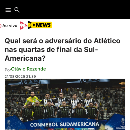
Ao vivo
Qual será o adversário do Atlético
nas quartas de final da Sul-
Americana?
Otávio Rezende
Por
21/08/2025
21:39
Galo terá duelo na altitude pela frente (Foto: Pedro Souza / Atlético)