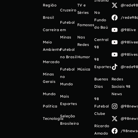
Insônia
Região
TV e
@rede98o
Cruzeiro
Séries
No
Brasil
/rede98o
Fundo
Futebol
Famosos
do Baú
Carreira
em
@98live
Minas
Nas
Central
Meio
@98livee
Redes
98
Ambiente
Futebol
@98live
no Brasil
Humor
98
Mercado
Esportes
@rede98o
Futebol
Música
Minas
no
Buenos
Redes
Gerais
Mundo
Días
Sociais 98
Mundo
News
Mais
98
Esportes
Política
Futebol
@98newso
Clube
Seleção
Tecnologia
@98newso
Brasileira
Ricardo
/98newso
Amado