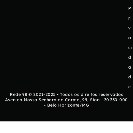
P
ri
v
a
ci
d
a
d
e
Rede 98 © 2021-2025 • Todos os direitos reservados
Avenida Nossa Senhora do Carmo, 99, Sion - 30.330-000
- Belo Horizonte/MG