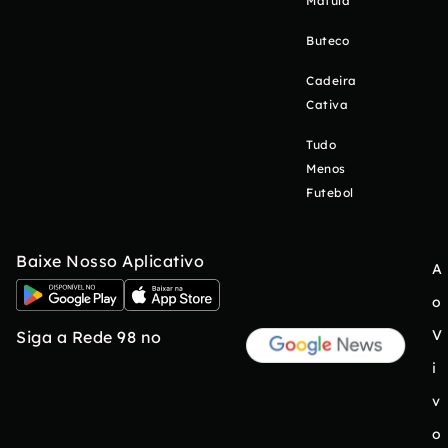
Matula
Buteco
Cadeira
Cativa
Tudo
Menos
Futebol
Baixe Nosso Aplicativo
A
o
V
Siga a Rede 98 no
i
v
o