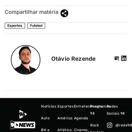
Compartilhar matéria
Esportes
Futebol
Otávio Rezende
Notícias
Esportes
Entretenimento
Programas
Redes
98
Sociais 98
Auto
América
Agenda
Rock
@rede98o
BH e
Atlético
Cinema,