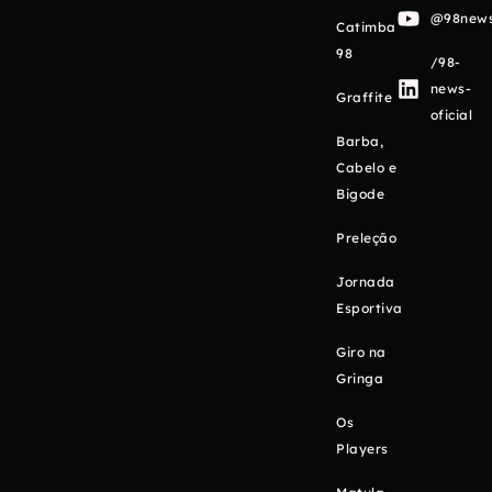
@98newso
Catimba
98
/98-
news-
Graffite
oficial
Barba,
Cabelo e
Bigode
Preleção
Jornada
Esportiva
Giro na
Gringa
Os
Players