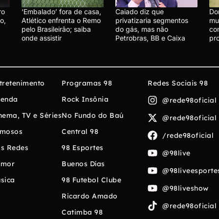
ro
‘Embalado’ fora de casa,
Caiado diz que
Do
o,
Atlético enfrenta o Remo
privatizaria segmentos
mu
pelo Brasileirão; saiba
do gás, mas não
co
onde assistir
Petrobras, BB e Caixa
pr
tretenimento
Programas 98
Redes Sociais 98
enda
Rock Insônia
@rede98oficial
nema, TV e Séries
No Fundo do Baú
@rede98oficial
mosos
Central 98
/rede98oficial
s Redes
98 Esportes
@98live
umor
Buenos Días
@98liveesporte
sica
98 Futebol Clube
@98liveshow
Ricardo Amado
@rede98oficial
Catimba 98