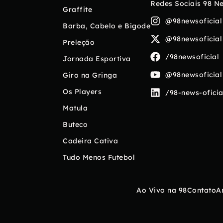
Redes Sociais 98 N
Graffite
@98newsoficial
Barba, Cabelo e Bigode
@98newsoficial
Preleção
/98newsoficial
Jornada Esportiva
@98newsoficial
Giro na Gringa
Os Players
/98-news-oficia
Matula
Buteco
Cadeira Cativa
Tudo Menos Futebol
Ao Vivo na 98
Contato
A