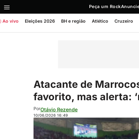
Peça um Rock
Anuncie
Ao vivo
Eleições 2026
BH e região
Atlético
Cruzeiro
Atacante de Marrocos
favorito, mas alerta:
Por
Otávio Rezende
10/06/2026
16:49