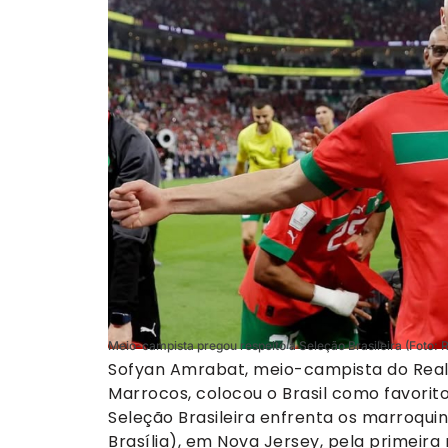
Meio-campista pregou respeito à Seleção Brasileira (Foto: 
Sofyan Amrabat, meio-campista do Real 
Marrocos, colocou o Brasil como favorit
Seleção Brasileira enfrenta os marroquin
Brasília), em Nova Jersey, pela primeira