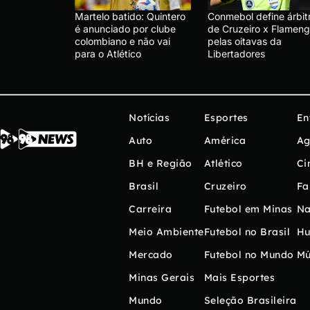
Martelo batido: Quintero
Conmebol define árbit
é anunciado por clube
de Cruzeiro x Flameng
colombiano e não vai
pelas oitavas da
para o Atlético
Libertadores
Notícias
Esportes
En
Auto
América
Ag
BH e Região
Atlético
Ci
Brasil
Cruzeiro
Fa
Carreira
Futebol em Minas
Na
Meio Ambiente
Futebol no Brasil
H
Mercado
Futebol no Mundo
Mú
Minas Gerais
Mais Esportes
Mundo
Seleção Brasileira