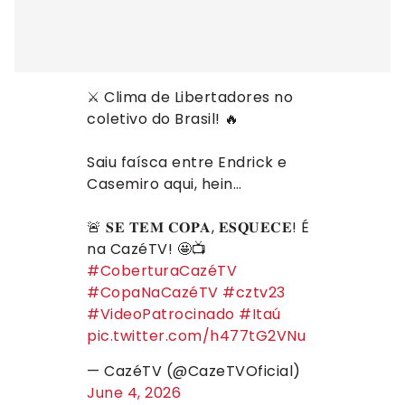
⚔️ Clima de Libertadores no
coletivo do Brasil! 🔥
Saiu faísca entre Endrick e
Casemiro aqui, hein…
🚨 𝐒𝐄 𝐓𝐄𝐌 𝐂𝐎𝐏𝐀, 𝐄𝐒𝐐𝐔𝐄𝐂𝐄! É
na CazéTV! 🤩📺
#CoberturaCazéTV
#CopaNaCazéTV
#cztv23
#VideoPatrocinado
#Itaú
pic.twitter.com/h477tG2VNu
— CazéTV (@CazeTVOficial)
June 4, 2026