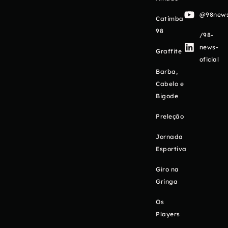
@98newso
Catimba
98
/98-
news-
Graffite
oficial
Barba,
Cabelo e
Bigode
Preleção
Jornada
Esportiva
Giro na
Gringa
Os
Players