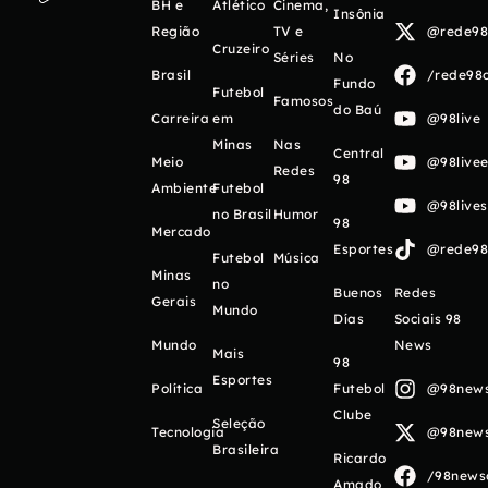
BH e
Atlético
Cinema,
Insônia
Região
TV e
@rede98o
Cruzeiro
Séries
No
Brasil
/rede98o
Fundo
Futebol
Famosos
do Baú
Carreira
em
@98live
Minas
Nas
Central
Meio
@98livee
Redes
98
Ambiente
Futebol
@98live
no Brasil
Humor
98
Mercado
Esportes
@rede98o
Futebol
Música
Minas
no
Buenos
Redes
Gerais
Mundo
Días
Sociais 98
Mundo
News
Mais
98
Esportes
Política
Futebol
@98newso
Clube
Seleção
Tecnologia
@98newso
Brasileira
Ricardo
/98newso
Amado