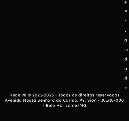
e
P
ri
v
a
ci
d
a
d
e
Rede 98 © 2021-2025 • Todos os direitos reservados
Avenida Nossa Senhora do Carmo, 99, Sion - 30.330-000
- Belo Horizonte/MG