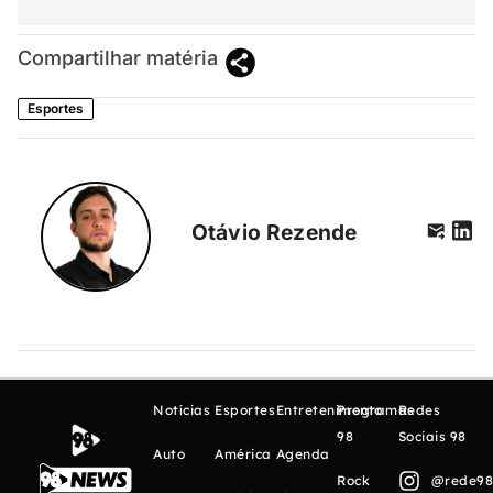
Compartilhar matéria
Esportes
Otávio Rezende
Notícias
Esportes
Entretenimento
Programas
Redes
98
Sociais 98
Auto
América
Agenda
Rock
@rede98o