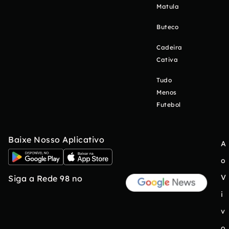
Matula
Buteco
Cadeira
Cativa
Tudo
Menos
Futebol
Baixe Nosso Aplicativo
A
o
V
Siga a Rede 98 no
i
v
o