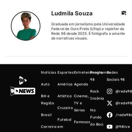
Ludmila Souza
Graduada em jornalismo pela Universidade
Federal de Ouro Preto (Ufop) e repórter da
Rede 98 desde 2025. É fotógrafa e amante
de narrativas visuais.
Notícias
Esportes
Entretenimento
Programas
Redes
98
Sociais 98
Auto
América
Agenda
Rock
@rede98o
BH e
Atlético
Cinema,
Insônia
Região
TV e
@rede98o
Cruzeiro
Séries
No
Brasil
/rede98o
Fundo
Futebol
Famosos
do Baú
Carreira
em
@98live