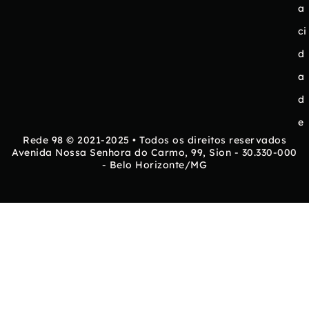
a
ci
d
a
d
e
Rede 98 © 2021-2025 • Todos os direitos reservados
Avenida Nossa Senhora do Carmo, 99, Sion - 30.330-000
- Belo Horizonte/MG