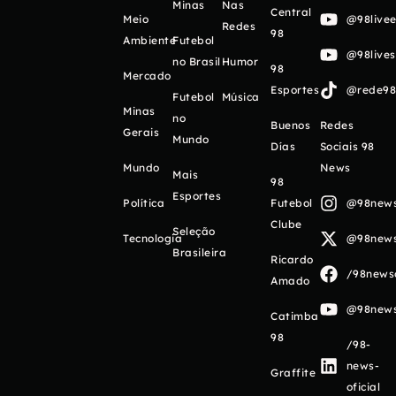
Minas
Nas
Central
Meio
@98livee
Redes
98
Ambiente
Futebol
@98live
no Brasil
Humor
98
Mercado
Esportes
@rede98o
Futebol
Música
Minas
no
Buenos
Redes
Gerais
Mundo
Días
Sociais 98
Mundo
News
Mais
98
Esportes
Política
Futebol
@98newso
Clube
Seleção
Tecnologia
@98newso
Brasileira
Ricardo
/98newso
Amado
@98newso
Catimba
98
/98-
news-
Graffite
oficial