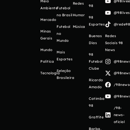
Meio
@98livee
Redes
98
Ambiente
Futebol
@98live
no Brasil
Humor
98
Mercado
Esportes
@rede98o
Futebol
Música
Minas
no
Buenos
Redes
Gerais
Mundo
Días
Sociais 98
Mundo
News
Mais
98
Esportes
Política
Futebol
@98newso
Clube
Seleção
Tecnologia
@98newso
Brasileira
Ricardo
/98newso
Amado
@98newso
Catimba
98
/98-
news-
Graffite
oficial
Barba,