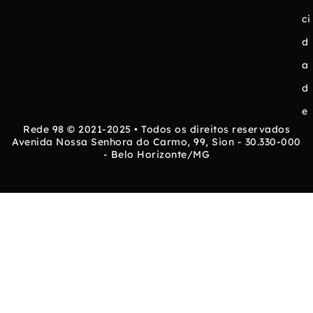
ci
d
a
d
e
Rede 98 © 2021-2025 • Todos os direitos reservados
Avenida Nossa Senhora do Carmo, 99, Sion - 30.330-000
- Belo Horizonte/MG