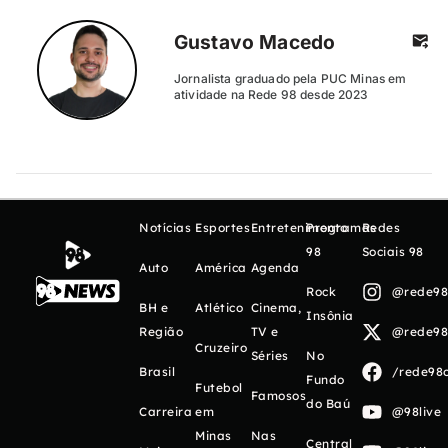
Gustavo Macedo
Jornalista graduado pela PUC Minas em
atividade na Rede 98 desde 2023
Notícias
Esportes
Entretenimento
Programas
Redes
98
Sociais 98
Auto
América
Agenda
Rock
@rede98o
BH e
Atlético
Cinema,
Insônia
Região
TV e
@rede98o
Cruzeiro
Séries
No
Brasil
/rede98o
Fundo
Futebol
Famosos
do Baú
Carreira
em
@98live
Minas
Nas
Central