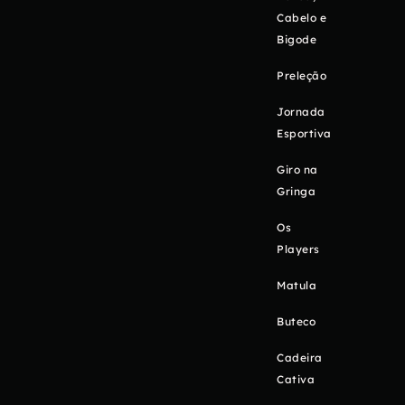
Cabelo e
Bigode
Preleção
Jornada
Esportiva
Giro na
Gringa
Os
Players
Matula
Buteco
Cadeira
Cativa