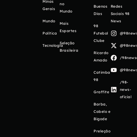
Minas
no
Buenos
Redes
Gerais
Mundo
Días
Sociais 98
Mundo
News
Mais
98
Esportes
Política
Futebol
@98newso
Clube
Seleção
Tecnologia
@98newso
Brasileira
Ricardo
/98newso
Amado
@98newso
Catimba
98
/98-
news-
Graffite
oficial
Barba,
Cabelo e
Bigode
Preleção