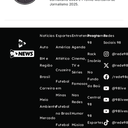
Jornalismo 2025.
Notícias
Esportes
Entretenimento
Programas
Redes
98
Sociais 98
Auto
América
Agenda
Rock
@rede98o
BH e
Atlético
Cinema,
Insônia
Região
TV e
@rede98o
Cruzeiro
Séries
No
Brasil
/rede98o
Fundo
Futebol
Famosos
do Baú
Carreira
em
@98live
Minas
Nas
Central
Meio
@98livee
Redes
98
Ambiente
Futebol
@98live
no Brasil
Humor
98
Mercado
Esportes
@rede98o
Futebol
Música