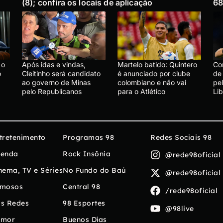
(8); confira os locais de aplicação
68
 o
Após idas e vindas,
Martelo batido: Quintero
Co
o
Cleitinho será candidato
é anunciado por clube
de
ao governo de Minas
colombiano e não vai
pe
pelo Republicanos
para o Atlético
Li
tretenimento
Programas 98
Redes Sociais 98
enda
Rock Insônia
@rede98oficial
nema, TV e Séries
No Fundo do Baú
@rede98oficial
mosos
Central 98
/rede98oficial
s Redes
98 Esportes
@98live
umor
Buenos Días