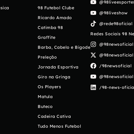
@98liveesporte
sica
98 Futebol Clube
@98liveshow
Ricardo Amado
@rede98oficial
Catimba 98
Redes Sociais 98 N
Graffite
@98newsoficial
Barba, Cabelo e Bigode
@98newsoficial
Preleção
/98newsoficial
Jornada Esportiva
@98newsoficial
Giro na Gringa
Os Players
/98-news-oficia
Matula
Buteco
Cadeira Cativa
Tudo Menos Futebol