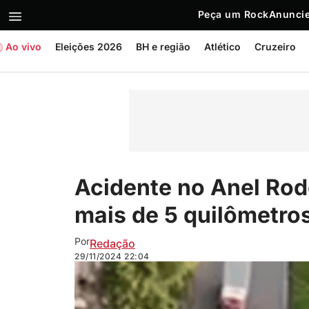
Peça um Rock
Anuncie
Ao vivo
Eleições 2026
BH e região
Atlético
Cruzeiro
Acidente no Anel Rodo
mais de 5 quilômetro
Por
Redação
29/11/2024
22:04