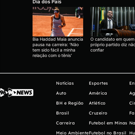
Dia dos Pais
Bia Haddad Maia anuncia
O candidato em quem
pausa na carreira: ‘Não
próprio partido diz nã
tem sido fácil a minha
confiar
relação com o tênis’
Notícias
Esportes
En
Auto
América
Ag
BH e Região
Atlético
Ci
Brasil
Cruzeiro
Fa
Carreira
Futebol em Minas
Na
Meio Ambiente
Futebol no Brasil
H