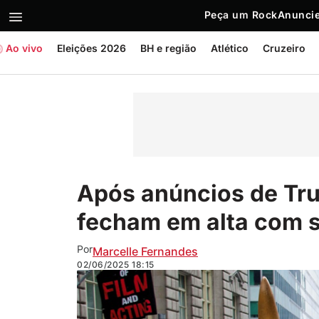
Peça um Rock
Anuncie
Ao vivo
Eleições 2026
BH e região
Atlético
Cruzeiro
Após anúncios de Tru
fecham em alta com 
Por
Marcelle Fernandes
02/06/2025
18:15