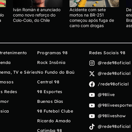
Iván Román é anunciado
Acidente com sete
De 
lo
como novo reforço do
mortos na BR-251
en
a
Colo-Colo, do Chile
começou após fuga de
Bra
carro com drogas
ass
tretenimento
Programas 98
Redes Sociais 98
enda
Rock Insônia
@rede98oficial
nema, TV e Séries
No Fundo do Baú
@rede98oficial
mosos
Central 98
/rede98oficial
s Redes
98 Esportes
@98live
umor
Buenos Días
@98liveesporte
sica
98 Futebol Clube
@98liveshow
Ricardo Amado
@rede98oficial
Catimba 98