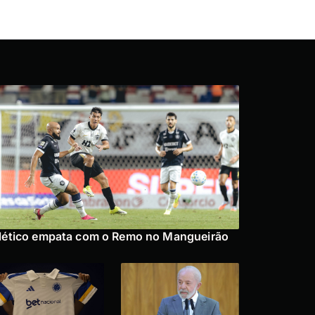
lético empata com o Remo no Mangueirão