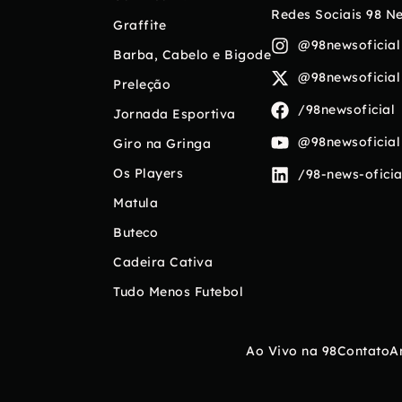
Redes Sociais 98 N
Graffite
@98newsoficial
Barba, Cabelo e Bigode
@98newsoficial
Preleção
/98newsoficial
Jornada Esportiva
@98newsoficial
Giro na Gringa
Os Players
/98-news-oficia
Matula
Buteco
Cadeira Cativa
Tudo Menos Futebol
Ao Vivo na 98
Contato
A