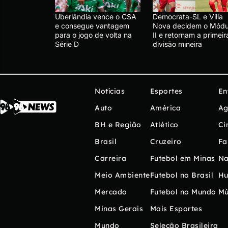
Uberlândia vence o CSA
Democrata-SL e Villa
e consegue vantagem
Nova decidem o Módu
para o jogo de volta na
II e retornam a primeir
Série D
divisão mineira
Notícias
Esportes
En
Auto
América
Ag
BH e Região
Atlético
Ci
Brasil
Cruzeiro
Fa
Carreira
Futebol em Minas
Na
Meio Ambiente
Futebol no Brasil
H
Mercado
Futebol no Mundo
Mú
Minas Gerais
Mais Esportes
Mundo
Seleção Brasileira