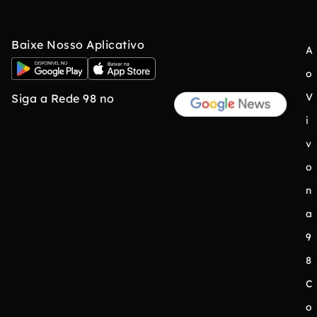
Baixe Nosso Aplicativo
A
o
V
Siga a Rede 98 no
i
v
o
n
a
9
8
C
o