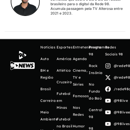
brasileiro para o digital da Rede 98.
Acumula passagem pela TV Alterosa entre
2021 e 2023.
Notícias
Esportes
Entretenimento
Programas
Redes
98
Sociais 98
Auto
América
Agenda
Rock
@rede98o
BH e
Atlético
Cinema,
Insônia
Região
TV e
@rede98o
Cruzeiro
Séries
No
Brasil
/rede98o
Fundo
Futebol
Famosos
do Baú
Carreira
em
@98live
Minas
Nas
Central
Meio
@98livee
Redes
98
Ambiente
Futebol
@98live
no Brasil
Humor
98