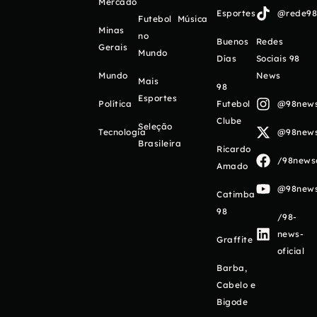
Mercado
Esportes
@rede98o
Futebol
Música
Minas
no
Buenos
Redes
Gerais
Mundo
Días
Sociais 98
Mundo
News
Mais
98
Esportes
Política
Futebol
@98newso
Clube
Seleção
Tecnologia
@98newso
Brasileira
Ricardo
/98newso
Amado
@98newso
Catimba
98
/98-
news-
Graffite
oficial
Barba,
Cabelo e
Bigode