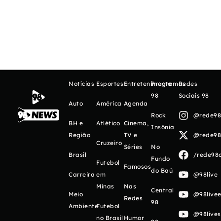
Notícias
Esportes
Entretenimento
Programas
Redes
98
Sociais 98
Auto
América
Agenda
Rock
@rede98o
BH e
Atlético
Cinema,
Insônia
Região
TV e
@rede98o
Cruzeiro
Séries
No
Brasil
/rede98o
Fundo
Futebol
Famosos
do Baú
Carreira
em
@98live
Minas
Nas
Central
Meio
@98livee
Redes
98
Ambiente
Futebol
@98live
no Brasil
Humor