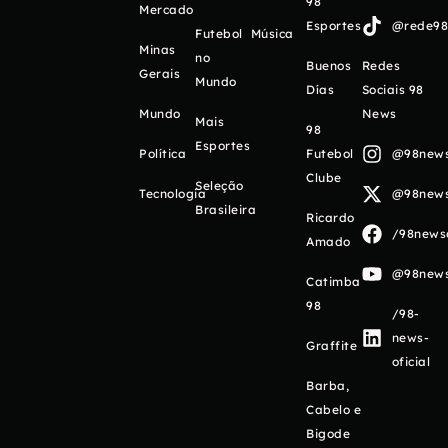
98
Mercado
Esportes
@rede98o
Futebol
Música
Minas
no
Buenos
Redes
Gerais
Mundo
Días
Sociais 98
Mundo
News
Mais
98
Esportes
Política
Futebol
@98newso
Clube
Seleção
Tecnologia
@98newso
Brasileira
Ricardo
/98newso
Amado
@98newso
Catimba
98
/98-
news-
Graffite
oficial
Barba,
Cabelo e
Bigode