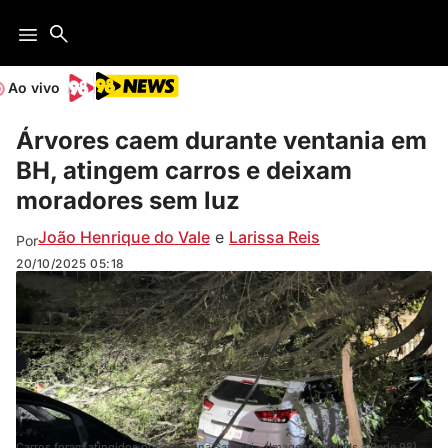
Ao vivo
Árvores caem durante ventania em
BH, atingem carros e deixam
moradores sem luz
João Henrique do Vale
e
Larissa Reis
Por
20/10/2025
05:18
Carros foram atingidos por árvore na Savassi - (Imagens cedidas à Rede 98)