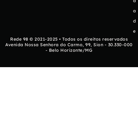
d
a
d
e
Rede 98 © 2021-2025 • Todos os direitos reservados
Avenida Nossa Senhora do Carmo, 99, Sion - 30.330-000
- Belo Horizonte/MG