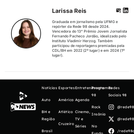
Larissa Reis
Graduada em jornalismo pela UFMG e
repórter da Rede 98 desde 2024.
Vencedora do 13° Prêmio Jovem Jornalista
Fernando Pacheco Jordão, idealizado pelo
Instituto Vladimir Herzog. Também
participou de reportagens premiadas pela
CDL/BH em 2022 (2º lugar) e em 2024 (1º
lugar).
Notícias
Esportes
Entretenimento
Programas
Redes
98
Sociais 98
Auto
América
Agenda
Rock
@rede98o
BH e
Atlético
Cinema,
Insônia
Região
TV e
@rede98o
Cruzeiro
Séries
No
Brasil
/rede98o
Fundo