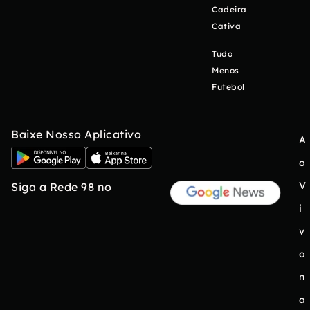
Cadeira
Cativa
Tudo
Menos
Futebol
Baixe Nosso Aplicativo
A
o
V
Siga a Rede 98 no
i
v
o
n
a