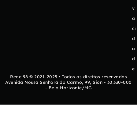
v
a
ci
d
a
d
e
Rede 98 © 2021-2025 • Todos os direitos reservados
Avenida Nossa Senhora do Carmo, 99, Sion - 30.330-000
- Belo Horizonte/MG