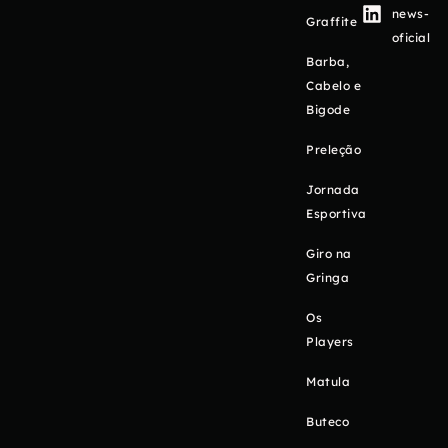
news-
Graffite
oficial
Barba,
Cabelo e
Bigode
Preleção
Jornada
Esportiva
Giro na
Gringa
Os
Players
Matula
Buteco