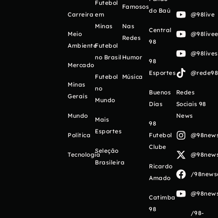
Futebol
Famosos
do Baú
Carreira
em
@98live
Minas
Nas
Central
Meio
@98livee
Redes
98
Ambiente
Futebol
@98live
no Brasil
Humor
98
Mercado
Esportes
@rede98o
Futebol
Música
Minas
no
Buenos
Redes
Gerais
Mundo
Días
Sociais 98
Mundo
News
Mais
98
Esportes
Política
Futebol
@98newso
Clube
Seleção
Tecnologia
@98newso
Brasileira
Ricardo
/98newso
Amado
@98newso
Catimba
98
/98-