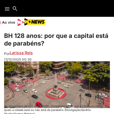
Ao vivo
BH 128 anos: por que a capital está
de parabéns?
Larissa Reis
Por
12/12/2025
00:30
No aniversário de 128 anos de BH, moradores destacam os motivos pelos
quais a cidade está ou não está de parabéns (Divulgação/Qu4rto
Studio/Acervo Belotur)