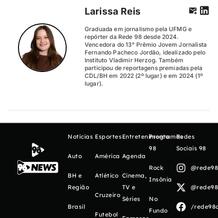
Larissa Reis
Graduada em jornalismo pela UFMG e
repórter da Rede 98 desde 2024.
Vencedora do 13° Prêmio Jovem Jornalista
Fernando Pacheco Jordão, idealizado pelo
Instituto Vladimir Herzog. Também
participou de reportagens premiadas pela
CDL/BH em 2022 (2º lugar) e em 2024 (1º
lugar).
Notícias
Esportes
Entretenimento
Programas
Redes
98
Sociais 98
Auto
América
Agenda
Rock
@rede98o
BH e
Atlético
Cinema,
Insônia
Região
TV e
@rede98o
Cruzeiro
Séries
No
Brasil
/rede98o
Fundo
Futebol