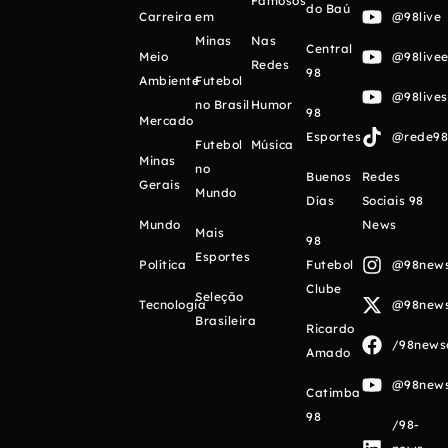
Famosos
do Baú
Carreira
em
@98live
Minas
Nas
Central
Meio
@98livee
Redes
98
Ambiente
Futebol
@98live
no Brasil
Humor
98
Mercado
Esportes
@rede98o
Futebol
Música
Minas
no
Buenos
Redes
Gerais
Mundo
Días
Sociais 98
Mundo
News
Mais
98
Esportes
Política
Futebol
@98newso
Clube
Seleção
Tecnologia
@98newso
Brasileira
Ricardo
/98newso
Amado
@98newso
Catimba
98
/98-