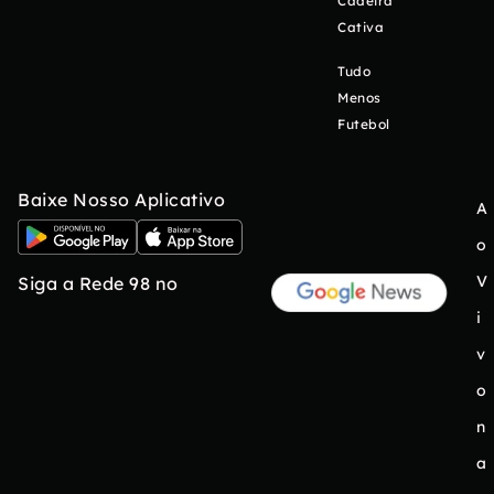
Cadeira
Cativa
Tudo
Menos
Futebol
Baixe Nosso Aplicativo
A
o
V
Siga a Rede 98 no
i
v
o
n
a