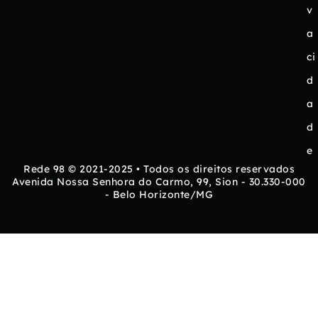
v
a
ci
d
a
d
e
Rede 98 © 2021-2025 • Todos os direitos reservados
Avenida Nossa Senhora do Carmo, 99, Sion - 30.330-000
- Belo Horizonte/MG