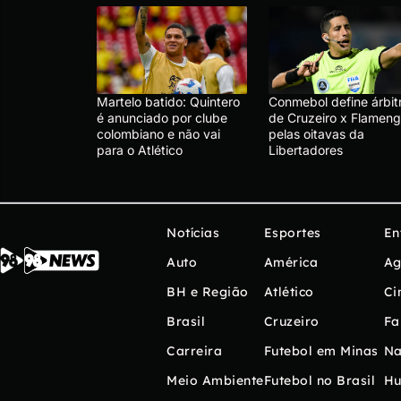
Martelo batido: Quintero
Conmebol define árbit
é anunciado por clube
de Cruzeiro x Flameng
colombiano e não vai
pelas oitavas da
para o Atlético
Libertadores
Notícias
Esportes
En
Auto
América
Ag
BH e Região
Atlético
Ci
Brasil
Cruzeiro
Fa
Carreira
Futebol em Minas
Na
Meio Ambiente
Futebol no Brasil
H