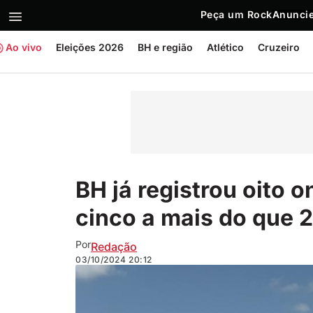
Peça um Rock
Anuncie
Ao vivo
Eleições 2026
BH e região
Atlético
Cruzeiro
BH já registrou oito 
cinco a mais do que 
Por
Redação
03/10/2024
20:12