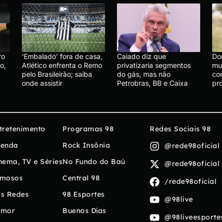
ro
‘Embalado’ fora de casa,
Caiado diz que
Do
o,
Atlético enfrenta o Remo
privatizaria segmentos
mu
pelo Brasileirão; saiba
do gás, mas não
co
onde assistir
Petrobras, BB e Caixa
pr
tretenimento
Programas 98
Redes Sociais 98
enda
Rock Insônia
@rede98oficial
nema, TV e Séries
No Fundo do Baú
@rede98oficial
mosos
Central 98
/rede98oficial
s Redes
98 Esportes
@98live
umor
Buenos Días
@98liveesporte