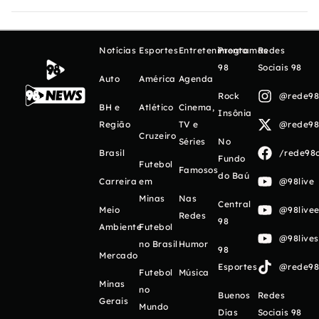
Notícias
Esportes
Entretenimento
Programas
Redes
98
Sociais 98
Auto
América
Agenda
Rock
@rede98o
BH e
Atlético
Cinema,
Insônia
Região
TV e
@rede98o
Cruzeiro
Séries
No
Brasil
/rede98o
Fundo
Futebol
Famosos
do Baú
Carreira
em
@98live
Minas
Nas
Central
Meio
@98livee
Redes
98
Ambiente
Futebol
@98live
no Brasil
Humor
98
Mercado
Esportes
@rede98o
Futebol
Música
Minas
no
Buenos
Redes
Gerais
Mundo
Días
Sociais 98