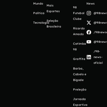
Mundo
News
Mais
98
Esportes
Política
Futebol
@98newso
Clube
Seleção
Tecnologia
@98newso
Brasileira
Ricardo
/98newso
Amado
@98newso
Catimba
98
/98-
news-
Graffite
oficial
Barba,
Cabelo e
Bigode
Preleção
Jornada
Esportiva