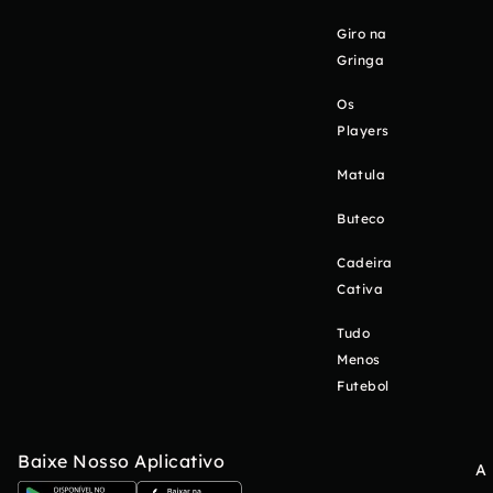
Giro na
Gringa
Os
Players
Matula
Buteco
Cadeira
Cativa
Tudo
Menos
Futebol
Baixe Nosso Aplicativo
A